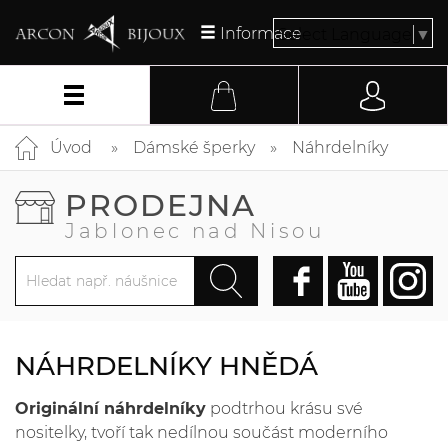
Informace
Select Language
▼
Úvod
Dámské šperky
Náhrdelníky
PRODEJNA
Jablonec nad Nisou
NÁHRDELNÍKY HNĚDÁ
Originální náhrdelníky
podtrhou krásu své
nositelky, tvoří tak nedílnou součást moderního