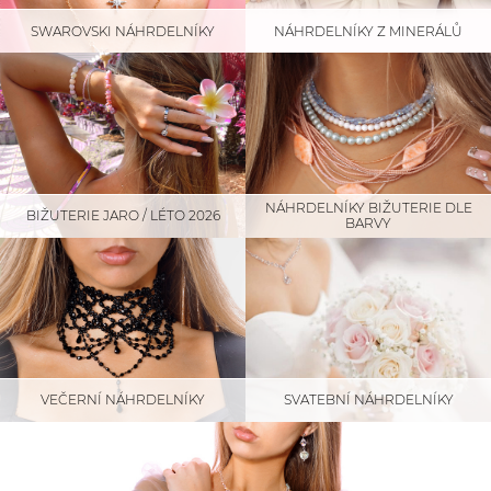
SWAROVSKI NÁHRDELNÍKY
NÁHRDELNÍKY Z MINERÁLŮ
NÁHRDELNÍKY BIŽUTERIE DLE
BIŽUTERIE JARO / LÉTO 2026
BARVY
SVATEBNÍ NÁHRDELNÍKY
VEČERNÍ NÁHRDELNÍKY