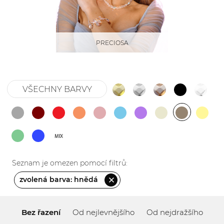
PRECIOSA
VŠECHNY BARVY
Seznam je omezen pomocí filtrů:
zvolená barva: hnědá
Bez řazení
Od nejlevnějšího
Od nejdražšího