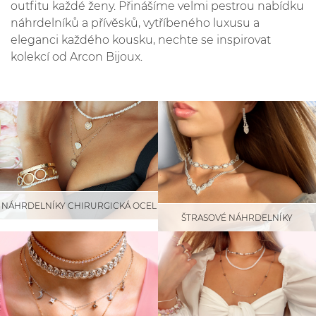
outfitu každé ženy. Přinášíme velmi pestrou nabídku
náhrdelníků a přívěsků, vytříbeného luxusu a
eleganci každého kousku, nechte se inspirovat
kolekcí od Arcon Bijoux.
NÁHRDELNÍKY CHIRURGICKÁ OCEL
ŠTRASOVÉ NÁHRDELNÍKY