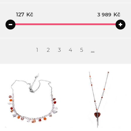
Kč
Kč
1
2
3
4
5
...