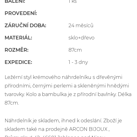
BALENÍ:
1 ks
PROVEDENÍ:
ZÁRUČNÍ DOBA:
24 měsíců
MATERIÁL:
sklo+dřevo
ROZMĚR:
87cm
EXPEDICE:
1 - 3 dny
Ležérní styl krémového náhrdelníku s dřevěnými
přírodními, černými perlemi a skleněnými hnědými
tvarovky. Kolo a bambulka je z přírodní bavlnky. Délka
87cm.
Náhrdelník je skladem, ihned k odeslání. Zboží je
skladem také na prodejně ARCON BIJOUX ,