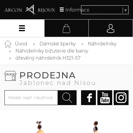
Informace
Select Language
▼
Úvod
Dámské šperky
Náhrdelníky
Náhrdelníky bižuterie dle barvy
dřevěný náhrdelník H321-57
PRODEJNA
Jablonec nad Nisou