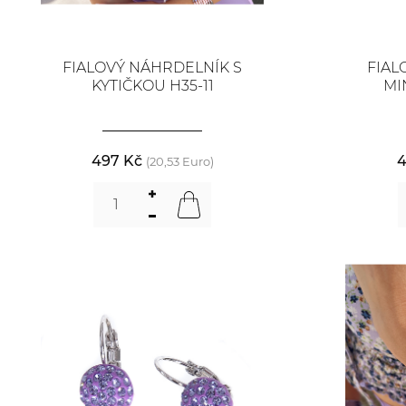
FIALOVÝ NÁHRDELNÍK S
FIAL
KYTIČKOU H35-11
MI
497 Kč
4
(20,53 Euro)