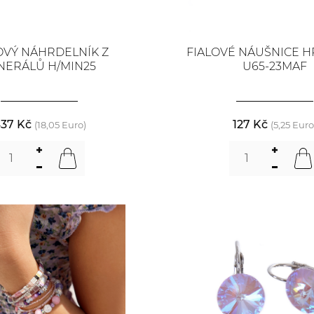
OVÝ NÁHRDELNÍK Z
FIALOVÉ NÁUŠNICE H
NERÁLŮ H/MIN25
U65-23MAF
37 Kč
127 Kč
(18,05 Euro)
(5,25 Euro