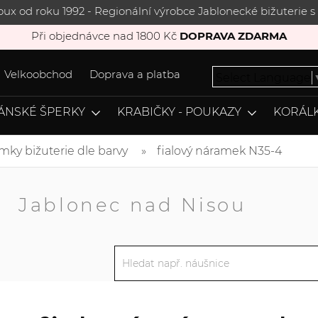
joux od roku 1992 - Regionální výrobce Jablonecké bižuterie
Při objednávce nad 1800 Kč
DOPRAVA ZDARMA
Velkoobchod
Doprava a platba
Select Language
ÁNSKÉ ŠPERKY
KRABIČKY - POUKAZY
KORÁLK
mky bižuterie dle barvy
fialový náramek N35-4
A
Jablonec nad Nisou