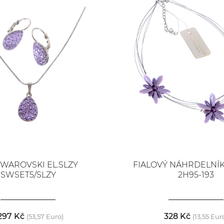
SWAROVSKI EL.SLZY
FIALOVÝ NÁHRDELNÍK
SWSET5/SLZY
2H95-193
 297 Kč
328 Kč
(53,57 Euro)
(13,55 Eur