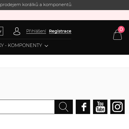
 s prodejem korálků a komponentů.
0
Přihlášení
Registrace
▼
Y - KOMPONENTY