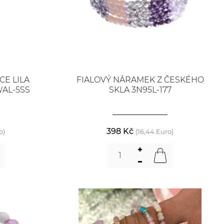
E LILA
FIALOVÝ NÁRAMEK Z ČESKÉHO
WAL-5SS
SKLA 3N95L-177
398 Kč
o)
(16,44 Euro)