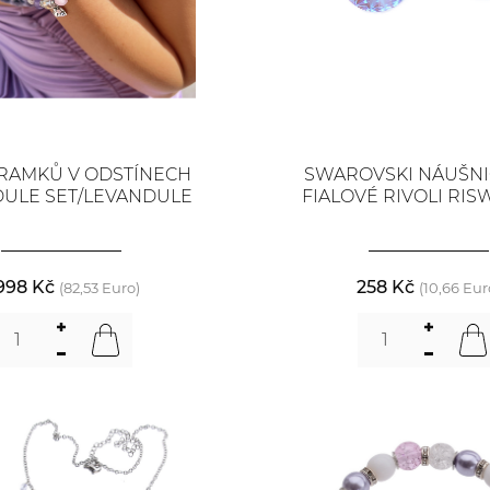
RAMKŮ V ODSTÍNECH
SWAROVSKI NÁUŠNIC
ULE SET/LEVANDULE
FIALOVÉ RIVOLI RIS
 998 Kč
258 Kč
(82,53 Euro)
(10,66 Eur