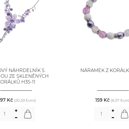
OVÝ NÁHRDELNÍK S
NÁRAMEK Z KORÁLK
NOU ZE SKLENĚNÝCH
ORÁLKŮ H35-11
97 Kč
159 Kč
(20,53 Euro)
(6,57 Euro