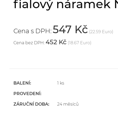
fialový náramek 
547 Kč
Cena s DPH:
(22.59 Euro)
452 Kč
Cena bez DPH:
(18.67 Euro)
BALENÍ:
1 ks
PROVEDENÍ:
ZÁRUČNÍ DOBA:
24 měsíců