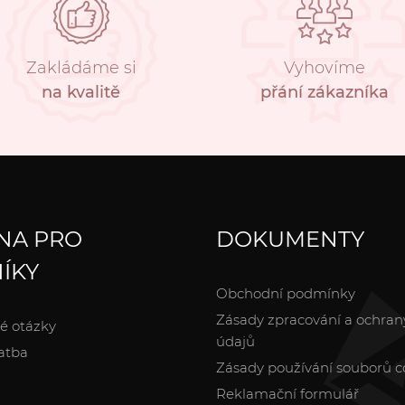
Zakládáme si
Vyhovíme
na kvalitě
přání zákazníka
NA PRO
DOKUMENTY
ÍKY
Obchodní podmínky
Zásady zpracování a ochran
é otázky
údajů
atba
Zásady používání souborů c
Reklamační formulář