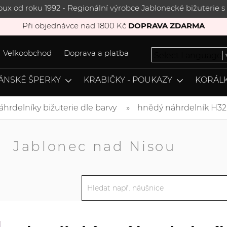
joux od roku 1992 - Regionální výrobce Jablonecké bižuterie
Při objednávce nad 1800 Kč
DOPRAVA ZDARMA
Velkoobchod
Doprava a platba
Select Language
ÁNSKÉ ŠPERKY
KRABIČKY - POUKAZY
KORÁLK
áhrdelníky bižuterie dle barvy
hnědý náhrdelník H32
A
Jablonec nad Nisou