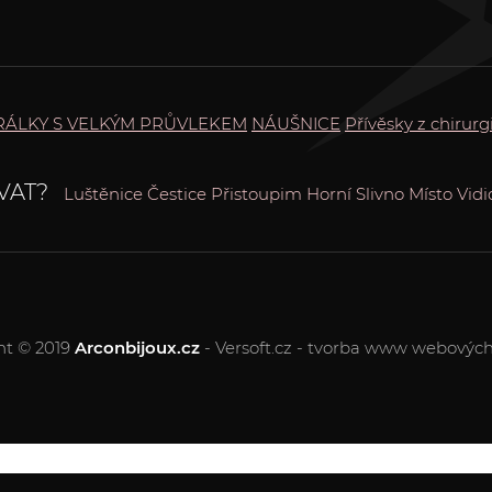
ÁLKY S VELKÝM PRŮVLEKEM
NÁUŠNICE
Přívěsky z chirurg
VAT?
Luštěnice
Čestice
Přistoupim
Horní Slivno
Místo
Vidi
ht © 2019
Arconbijoux.cz
- Versoft.cz - tvorba www webových