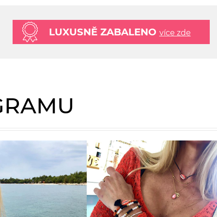
LUXUSNĚ ZABALENO
více zde
AGRAMU