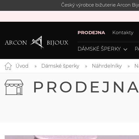
Český výrobce bižuterie Arcon Bi
PRODEJNA
Kontakty
DÁMSKÉ ŠPERKY
P
Úvod
Dámské šperky
Náhrdelníky
N
PRODEJN