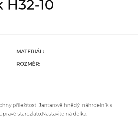
k H32-10
MATERIÁL:
ROZMĚR:
chny příležitosti.Jantarově hnědý náhrdelník s
avě starozlato.Nastavitelná délka.