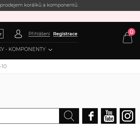
 s prodejem korálků a komponentů.
0
Přihlášení
Registrace
▼
Y - KOMPONENTY
-10