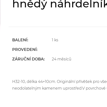
hnědý náhrdelní
BALENÍ:
1 ks
PROVEDENÍ:
ZÁRUČNÍ DOBA:
24 měsíců
H32-10, délka 44+10cm. Originální přívěšek pro vše
neodolatelným kamenem uprostřed.V povrchové úpr