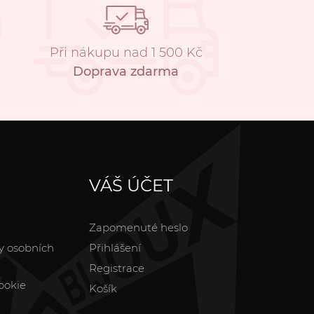
Při nákupu nad 1 500 Kč
Doprava zdarma
VÁŠ ÚČET
Zapomenuté heslo
y osobních
Přihlášení
Registrace
ookie
Košík