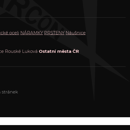
ické oceli
NÁRAMKY
PRSTENY
Náušnice
ce
Rouské
Luková
Ostatní města ČR
 stránek