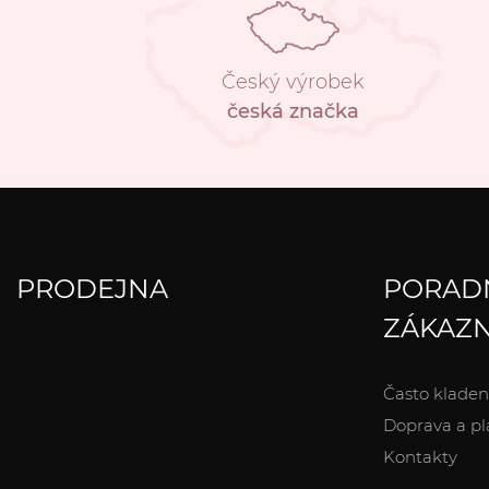
Český výrobek
česká značka
PRODEJNA
PORAD
ZÁKAZN
Často kladen
Doprava a pl
Kontakty