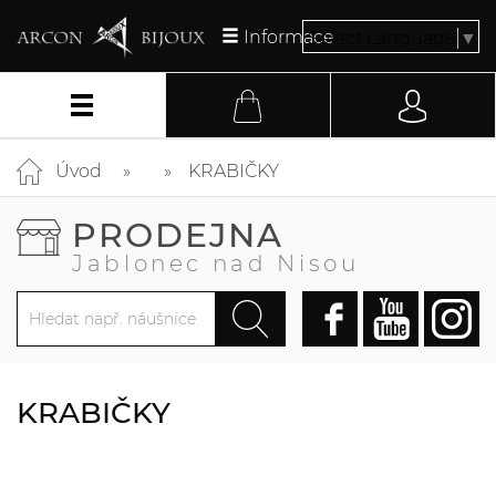
Informace
Select Language
▼
Úvod
KRABIČKY
PRODEJNA
Jablonec nad Nisou
KRABIČKY