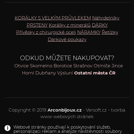
KORÁLKY S VELKÝM PRŮVLEKEM
Náhrdelníky
PRSTENY
Korálky z minerálů
DÁRKY
Přívěsky z chirurgické oceli
NÁRAMKY
Řetízky
Dárkové poukazy
ODKUD MŮŽETE NAKUPOVAT?
Otvice
Skomelno
Borotice
Strašnov
Otmíče
Jince
Horní Dubňany
Výsluní
Ostatní města ČR
Copyright © 2019
Arconbijoux.cz
- Versoft.cz - tvorba
www webových stránek
Webové stránky používají k poskytování služeb,
personalizaci reklam a analýze návštěvnosti soubory