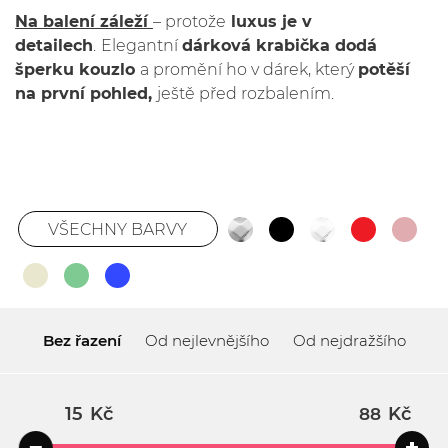
Na balení záleží
– protože
luxus je v
detailech
.
Elegantní
dárková krabička dodá
šperku kouzlo
a promění ho v dárek, který
potěší
na první pohled,
ještě před rozbalením.
VŠECHNY BARVY
Bez řazení
Od nejlevnějšího
Od nejdražšího
Kč
Kč