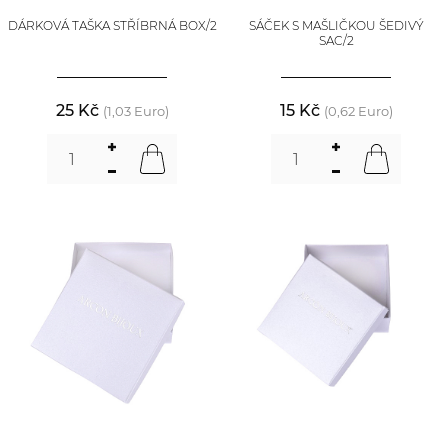
DÁRKOVÁ TAŠKA STŘÍBRNÁ BOX/2
SÁČEK S MAŠLIČKOU ŠEDIVÝ
SAC/2
25 Kč
15 Kč
(1,03 Euro)
(0,62 Euro)