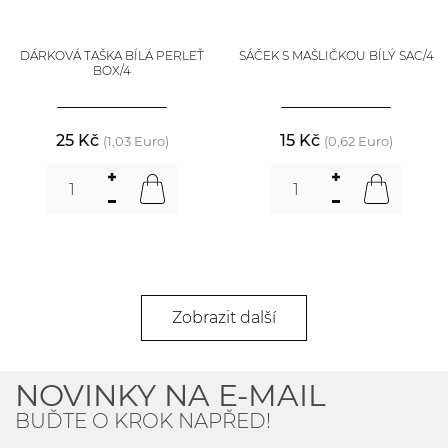
DÁRKOVÁ TAŠKA BÍLÁ PERLEŤ
SÁČEK S MAŠLIČKOU BÍLÝ SAC/4
BOX/4
25 Kč
15 Kč
(1,03 Euro)
(0,62 Euro)
Zobrazit další
NOVINKY NA E-MAIL
BUĎTE O KROK NAPŘED!