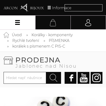
Informace
Úvod
Korálky - komponenty
Rychlé tvoření
PÍSMENKA
korálek s písmenem C PIS-C
PRODEJNA
Jablonec nad Nisou