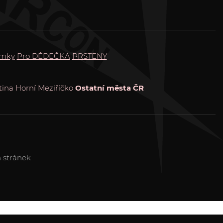
mky
Pro DĚDEČKA
PRSTENY
tina
Horní Meziříčko
Ostatní města ČR
 stránek