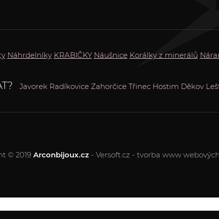
ty
Náhrdelníky
KRABIČKY
Náušnice
Korálky z minerálů
Nára
T?
Javorek
Radíkovice
Zahorčice
Třinec
Hostim
Děkov
Leš
ht © 2019
Arconbijoux.cz
- Versoft.cz - tvorba www webových