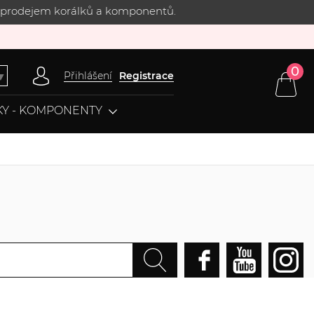
 s prodejem korálků a komponentů.
0
Přihlášení
Registrace
▼
Y - KOMPONENTY