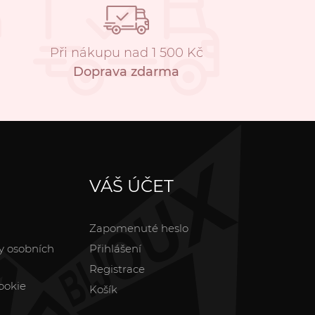
Při nákupu nad 1 500 Kč
Doprava zdarma
VÁŠ ÚČET
Zapomenuté heslo
y osobních
Přihlášení
Registrace
ookie
Košík