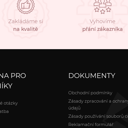
Zakládáme si
Vyhovíme
na kvalitě
přání zákazníka
NA PRO
DOKUMENTY
ÍKY
Obchodní podmínky
Zásady zpracování a ochran
é otázky
údajů
atba
Zásady používání souborů c
Reklamační formulář