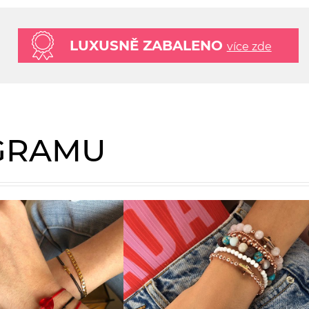
LUXUSNĚ ZABALENO
více zde
AGRAMU