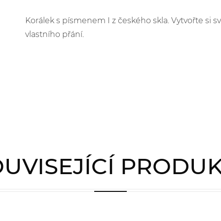
Korálek s písmenem I z českého skla. Vytvořte si
vlastního přání.
UVISEJÍCÍ PRODU