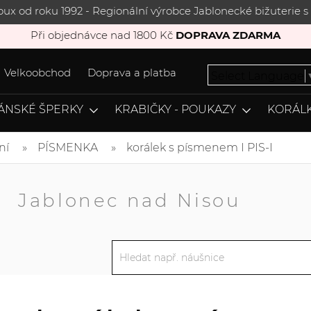
joux od roku 1992 - Regionální výrobce Jablonecké bižuterie
Při objednávce nad 1800 Kč
DOPRAVA ZDARMA
Velkoobchod
Doprava a platba
Select Language
ÁNSKÉ ŠPERKY
KRABIČKY - POUKAZY
KORÁLK
ní
PÍSMENKA
korálek s písmenem I PIS-I
A
Jablonec nad Nisou