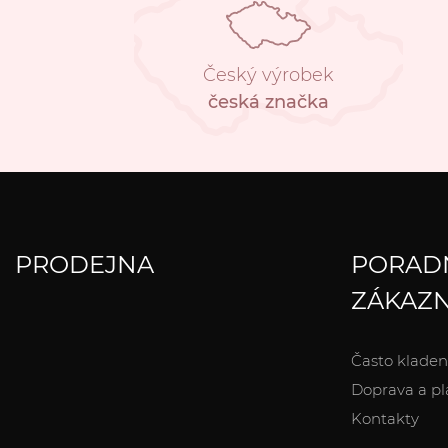
Český výrobek
česká značka
PRODEJNA
PORAD
ZÁKAZN
Často kladen
Doprava a pl
Kontakty