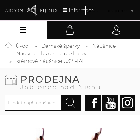
Informace
Select Language
▼
Úvod
Dámské šperky
Náušnice
Náušnice bižuterie dle barvy
krémové náušnice U321-1AF
PRODEJNA
Jablonec nad Nisou