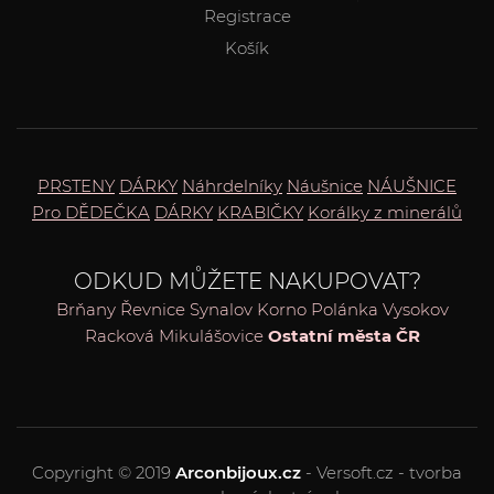
Registrace
Košík
PRSTENY
DÁRKY
Náhrdelníky
Náušnice
NÁUŠNICE
Pro DĚDEČKA
DÁRKY
KRABIČKY
Korálky z minerálů
ODKUD MŮŽETE NAKUPOVAT?
Brňany
Řevnice
Synalov
Korno
Polánka
Vysokov
Racková
Mikulášovice
Ostatní města ČR
Copyright © 2019
Arconbijoux.cz
- Versoft.cz - tvorba