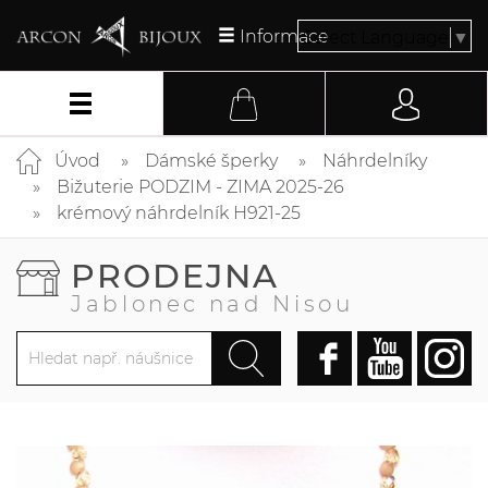
Informace
Select Language
▼
Úvod
Dámské šperky
Náhrdelníky
Bižuterie PODZIM - ZIMA 2025-26
krémový náhrdelník H921-25
PRODEJNA
Jablonec nad Nisou