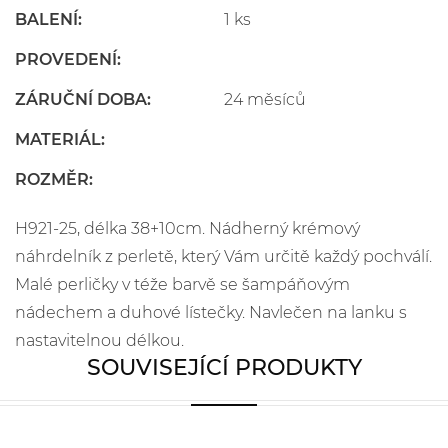
BALENÍ:
1 ks
PROVEDENÍ:
ZÁRUČNÍ DOBA:
24 měsíců
MATERIÁL:
ROZMĚR:
H921-25, délka 38+10cm. Nádherný krémový
náhrdelník z perletě, který Vám určitě každý pochválí.
Malé perličky v téže barvě se šampáňovým
nádechem a duhové lístečky. Navlečen na lanku s
nastavitelnou délkou.
SOUVISEJÍCÍ PRODUKTY