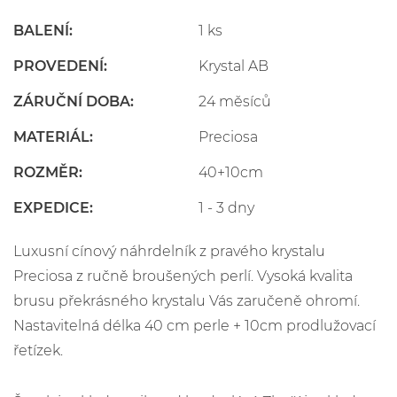
BALENÍ:
1 ks
PROVEDENÍ:
Krystal AB
ZÁRUČNÍ DOBA:
24 měsíců
MATERIÁL:
Preciosa
ROZMĚR:
40+10cm
EXPEDICE:
1 - 3 dny
Luxusní cínový náhrdelník z pravého krystalu
Preciosa z ručně broušených perlí. Vysoká kvalita
brusu překrásného krystalu Vás zaručeně ohromí.
Nastavitelná délka 40 cm perle + 10cm prodlužovací
řetízek.