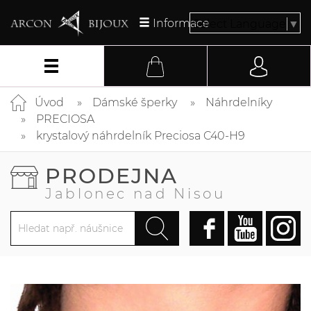
Informace
Select Language
▼
Úvod
Dámské šperky
Náhrdelníky
PRECIOSA
krystalový náhrdelník Preciosa C40-H9
PRODEJNA
Jablonec nad Nisou