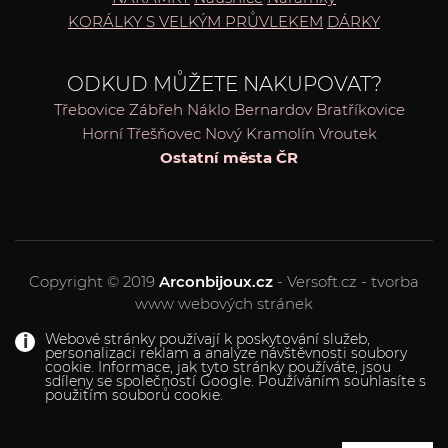
KORÁLKY S VELKÝM PRŮVLEKEM
DÁRKY
ODKUD MŮŽETE NAKUPOVAT?
Třebovice
Zábřeh
Náklo
Bernardov
Bratříkovice
Horní Třešňovec
Nový Kramolín
Vroutek
Ostatní města ČR
Copyright © 2019
Arconbijoux.cz
- Versoft.cz - tvorba
www webových stránek
Webové stránky používají k poskytování služeb,
personalizaci reklam a analýze návštěvnosti soubory
cookie. Informace, jak tyto stránky používáte, jsou
sdíleny se společností Google. Používáním souhlasíte s
použitím souborů cookie.