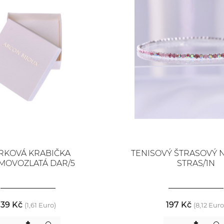
RKOVÁ KRABIČKA
TENISOVÝ ŠTRASOVÝ
MOVOZLATÁ DAR/5
STRAS/1N
39 Kč
197 Kč
(1,61 Euro)
(8,12 Euro