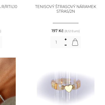
 R/RTIL10
TENISOVÝ ŠTRASOVÝ NÁRAMEK
STRAS/2N
197 Kč
)
(8,12 Euro)