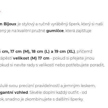
.
n Bijoux
je stylový a ručně vyráběný šperk, který si naši
ený je na kvalitní pružné
gumičce
, která zajišťuje
,5 cm, 17 cm (M), 18 cm (L) a 19 cm (XL)
, přičemž
zápěstí
velikost (M) 17 cm
- pokud si přejete jinou
okud si nevíte rady s velikostí nebo potřebujete poradit,
lulé svou precizní pravidelností a jemným leskem,
egantní vzhled
. Skvěle doplní každý outfit - od
ok, snadno je zkombinujete s dalšími šperky.