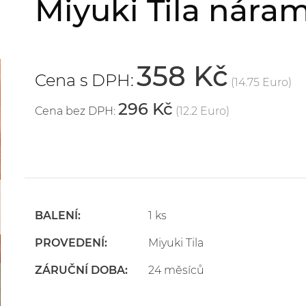
Miyuki Tila náram
358 Kč
Cena s DPH:
(14.75 Euro)
296 Kč
Cena bez DPH:
(12.2 Euro)
BALENÍ:
1 ks
PROVEDENÍ:
Miyuki Tila
ZÁRUČNÍ DOBA:
24 měsíců