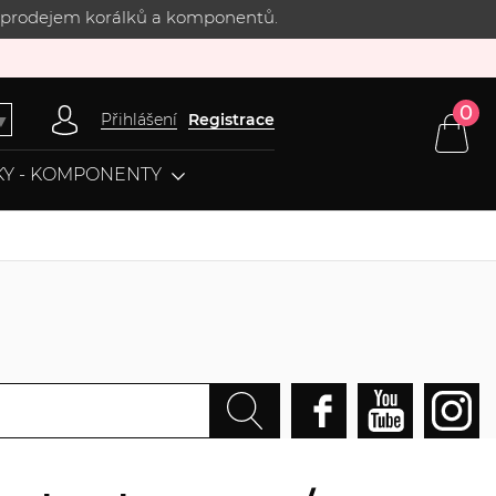
 s prodejem korálků a komponentů.
0
Přihlášení
Registrace
▼
Y - KOMPONENTY