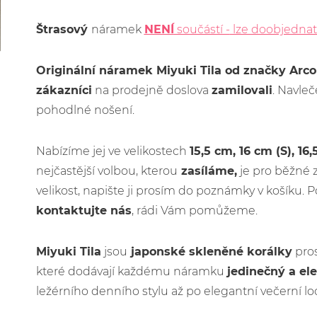
Štrasový
náramek
NENÍ
součástí -
lze doobjednat
Originální náramek Miyuki Tila
od značky Arco
zákazníci
na prodejně doslova
zamilovali
. Navleč
pohodlné nošení.
Nabízíme jej ve velikostech
15,5 cm, 16 cm (S), 16
nejčastější volbou, kterou
zasíláme,
je pro běžné 
velikost, napište ji prosím do poznámky v košíku. P
kontaktujte nás
, rádi Vám pomůžeme.
Miyuki Tila
jsou
japonské skleněné korálky
pros
které dodávají každému náramku
jedinečný a el
ležérního denního stylu až po elegantní večerní lo