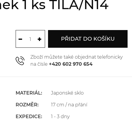
ek 1 ks TILA/N14
PŘIDAT DO KOŠÍKU
Zboží můžete také objednat telefonicky
na čísle
+420 602 970 654
MATERIÁL:
Japonské sklo
ROZMĚR:
17 cm / na přání
EXPEDICE:
1 - 3 dny