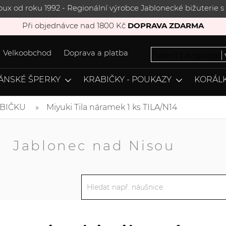
joux od roku 1992 - Regionální výrobce Jablonecké bižuterie
Při objednávce nad 1800 Kč
DOPRAVA ZDARMA
Velkoobchod
Doprava a platba
Select Language
ÁNSKÉ ŠPERKY
KRABIČKY - POUKAZY
KORÁLK
ABIČKU
Miyuki Tila náramek 1 ks TILA/N14
A
Jablonec nad Nisou