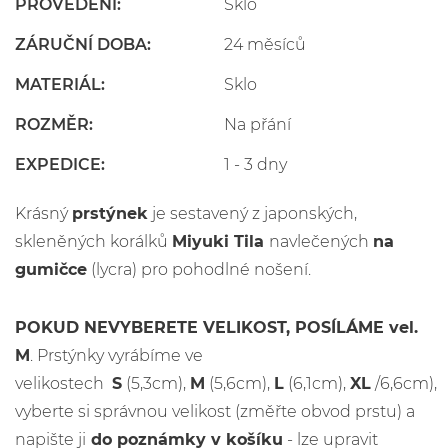
PROVEDENÍ:
Sklo
ZÁRUČNÍ DOBA:
24 měsíců
MATERIÁL:
Sklo
ROZMĚR:
Na přání
EXPEDICE:
1 - 3 dny
Krásný
prstýnek
je sestavený z japonských,
skleněných korálků
Miyuki Tila
navlečených
na
gumičce
(lycra) pro pohodlné nošení.
POKUD NEVYBERETE VELIKOST, POSÍLÁME vel.
M
. Prstýnky vyrábíme ve
velikostech
S
(5,3cm),
M
(5,6cm),
L
(6,1cm),
XL
/6,6cm),
vyberte si správnou velikost (změřte obvod prstu) a
napište ji
do poznámky v košíku
- lze upravit