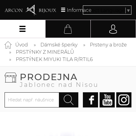
Informace
Select Language
▼
Úvod
Dámské šperky
Prsteny a brože
PRSTÝNKY Z MINERÁLŮ
PRSTÝNEK MIYUKI TILA R/RTIL6
PRODEJNA
Jablonec nad Nisou