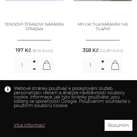
TENISOVÝ ŠTRASOVÝ NÁRAMEK
MIYUKI TILA NÁRAMEK 1 KS
STRAS/4N
TILA/N11
197 Kč
358 Kč
(8,14 Euro)
(14,80 Euro)
Webové stránky používají k poskytování služeb,
personalizaci reklam a analýze návštěvnosti soubory
cookie. Informace, jak tyto stránky používáte, jsou
sdíleny se společností Google. Používáním souhlasíte s
použitím souborů cookie.
Více informací
Rozumím