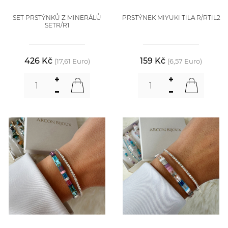
SET PRSTÝNKŮ Z MINERÁLŮ
PRSTÝNEK MIYUKI TILA R/RTIL2
SETR/R1
426 Kč
159 Kč
(17,61 Euro)
(6,57 Euro)