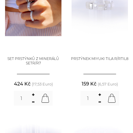
SET PRSTÝNKŮ Z MINERÁLŮ
PRSTÝNEK MIYUKI TILA R/RTIL8
SETR/R7
424 Kč
159 Kč
(17,53 Euro)
(6,57 Euro)