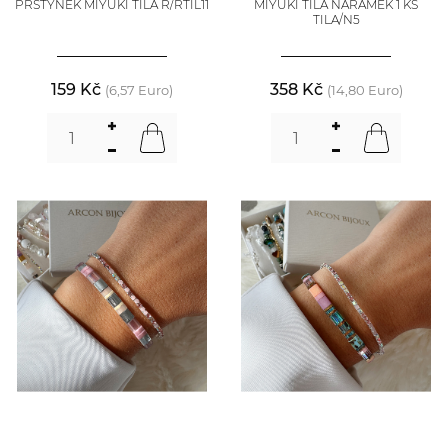
PRSTÝNEK MIYUKI TILA R/RTIL11
MIYUKI TILA NÁRAMEK 1 KS
TILA/N5
159 Kč
358 Kč
(6,57 Euro)
(14,80 Euro)