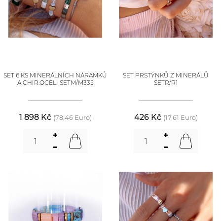
SET 6 KS MINERÁLNÍCH NÁRAMKŮ
SET PRSTÝNKŮ Z MINERÁLŮ
A CHIR.OCELI SETM/M335
SETR/R1
1 898 Kč
426 Kč
(78,46 Euro)
(17,61 Euro)