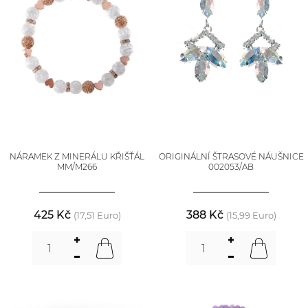
NÁRAMEK Z MINERÁLU KŘIŠŤÁL
ORIGINÁLNÍ ŠTRASOVÉ NÁUŠNICE
MM/M266
002053/AB
425 Kč
388 Kč
(17,51 Euro)
(15,99 Euro)