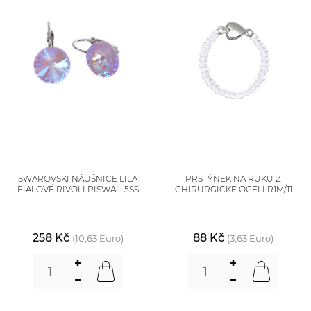
SWAROVSKI NÁUŠNICE LILA
PRSTÝNEK NA RUKU Z
FIALOVÉ RIVOLI RISWAL-5SS
CHIRURGICKÉ OCELI R1M/11
258 Kč
88 Kč
(10,63 Euro)
(3,63 Euro)