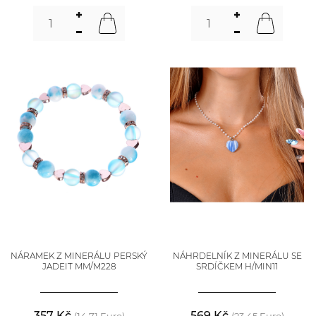
NÁRAMEK Z MINERÁLU PERSKÝ
NÁHRDELNÍK Z MINERÁLU SE
JADEIT MM/M228
SRDÍČKEM H/MIN11
357 Kč
569 Kč