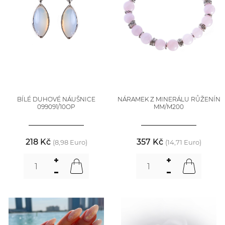
BÍLÉ DUHOVÉ NÁUŠNICE
NÁRAMEK Z MINERÁLU RŮŽENÍN
099091/10OP
MM/M200
218 Kč
357 Kč
(8,98 Euro)
(14,71 Euro)