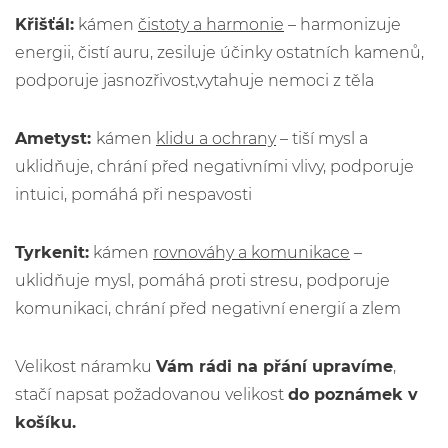
Křišťál:
kámen
čistoty a harmonie
– harmonizuje
energii, čistí auru, zesiluje účinky ostatních kamenů,
podporuje jasnozřivost,vytahuje nemoci z těla
Ametyst:
kámen
klidu a ochrany
– tiší mysl a
uklidňuje, chrání před negativními vlivy, podporuje
intuici, pomáhá při nespavosti
Tyrkenit:
kámen
rovnováhy a komunikace
–
uklidňuje mysl, pomáhá proti stresu, podporuje
komunikaci, chrání před negativní energií a zlem
Velikost náramku
Vám rádi na přání upravíme
,
stačí napsat požadovanou velikost
do poznámek v
košíku.