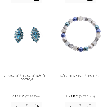
TYRKYSOVÉ ŠTRASOVÉ NÁUŠNICE
NÁRAMEK Z KORÁLKŮ N/G8
006196/6
298 Kč
159 Kč
(12,28 Euro)
(6,55 Euro)