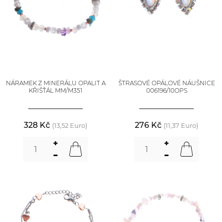
NÁRAMEK Z MINERÁLU OPALIT A
ŠTRASOVÉ OPÁLOVÉ NÁUŠNICE
KŘIŠŤÁL MM/M351
006196/10OPS
328 Kč
276 Kč
(13,52 Euro)
(11,37 Euro)