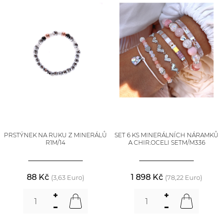
PRSTÝNEK NA RUKU Z MINERÁLŮ
SET 6 KS MINERÁLNÍCH NÁRAMKŮ
R1M/14
A CHIR.OCELI SETM/M336
88 Kč
1 898 Kč
(3,63 Euro)
(78,22 Euro)