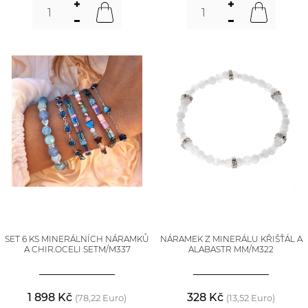
SET 6 KS MINERÁLNÍCH NÁRAMKŮ
NÁRAMEK Z MINERÁLU KŘIŠŤÁL A
A CHIR.OCELI SETM/M337
ALABASTR MM/M322
1 898 Kč
328 Kč
(78,22 Euro)
(13,52 Euro)