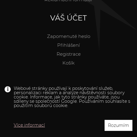
VÁŠ ÚČET
Zapomenuté heslo
Přihlášení
Registrace
Košík
Webové stránky používají k poskytování služeb,
personalizaci reklam a analýze návštěvnosti soubory
cookie. Informace, jak tyto stránky používáte, jsou
Prsteny a brože
Rychlé tvoření
NÁRAMKY
sdíleny se společností Google. Používáním souhlasíte s
použitím souborů cookie.
NÁHRDELNÍKY
KRABIČKY
Korálky z minerálů
Náhrdelníky
DÁRKY
Náušnice
Více informací
Rozumím
ODKUD MŮŽETE NAKUPOVAT?