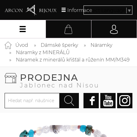
Informace
Select Language
▼
Úvod
Dámské šperky
Náramky
Náramky z MINERÁLŮ
Náramek z minerálů křišťál a růženín MM/M349
PRODEJNA
Jablonec nad Nisou