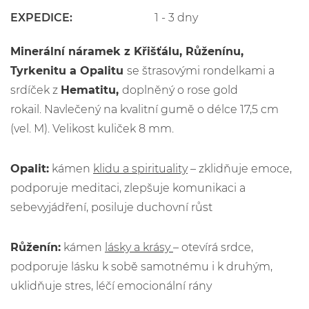
EXPEDICE:
1 - 3 dny
Minerální náramek z Křišťálu, Růženínu,
Tyrkenitu a Opalitu
se štrasovými rondelkami a
srdíček z
Hematitu,
doplněný o rose gold
rokail. Navlečený na kvalitní gumě o délce 17,5 cm
(vel. M). Velikost kuliček 8 mm.
Opalit:
kámen
klidu a spirituality
– zklidňuje emoce,
podporuje meditaci, zlepšuje komunikaci a
sebevyjádření, posiluje duchovní růst
Růženín:
kámen
lásky a krásy
– otevírá srdce,
podporuje lásku k sobě samotnému i k druhým,
uklidňuje stres, léčí emocionální rány