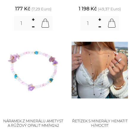
177 Kč
1 198 Kč
(7,29 Euro)
(49,37 Euro)
NÁRAMEK Z MINERÁLU AMETYST
ŘETÍZEK S MINERÁLY HEMATIT
A RŮŽOVÝ OPALIT MM/M242
H/MOC11T