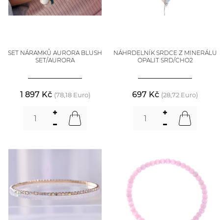
SET NÁRAMKŮ AURORA BLUSH
NÁHRDELNÍK SRDCE Z MINERÁLU
SET/AURORA
OPALIT SRD/CHO2
1 897 Kč
697 Kč
(78,18 Euro)
(28,72 Euro)