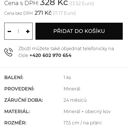
328 Kč
Cena s DPH:
(13.52 Euro)
271 Kč
(11.17 Euro)
Cena bez DPH:
PŘIDAT DO KOŠÍKU
Zboží můžete také objednat telefonicky na
čísle
+420 602 970 654
BALENÍ:
1 ks
PROVEDENÍ:
Minerál
ZÁRUČNÍ DOBA:
24 měsíců
MATERIÁL:
Minerál + obecný kov
ROZMĚR:
17,5 cm / na přání