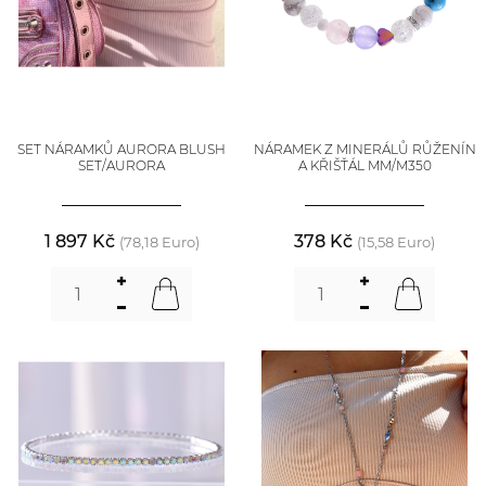
SET NÁRAMKŮ AURORA BLUSH
NÁRAMEK Z MINERÁLŮ RŮŽENÍN
SET/AURORA
A KŘIŠŤÁL MM/M350
1 897 Kč
378 Kč
(78,18 Euro)
(15,58 Euro)