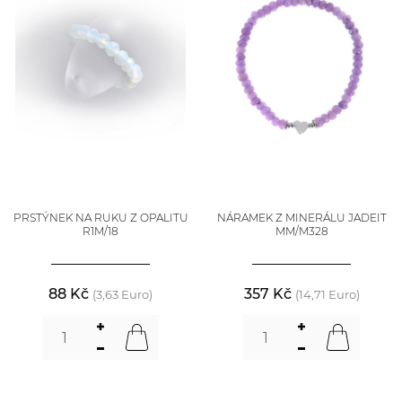
PRSTÝNEK NA RUKU Z OPALITU
NÁRAMEK Z MINERÁLU JADEIT
R1M/18
MM/M328
88 Kč
357 Kč
(3,63 Euro)
(14,71 Euro)