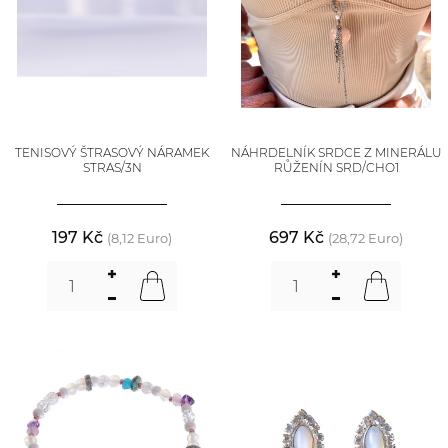
TENISOVÝ ŠTRASOVÝ NÁRAMEK
NÁHRDELNÍK SRDCE Z MINERÁLU
STRAS/3N
RŮŽENÍN SRD/CHO1
197 Kč
697 Kč
(8,12 Euro)
(28,72 Euro)