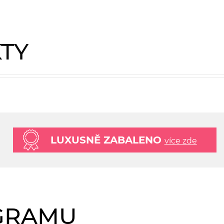
KTY
LUXUSNĚ ZABALENO
více zde
AGRAMU