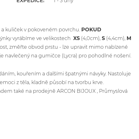
EXPEDICE:
1 - 3 dny
 a kuliček v pokoveném povrchu.
POKUD
ýnky vyrábíme ve velikostech
XS
(4,0cm),
S
(4,4cm),
M
kost, změřte obvod prstu - lze upravit mimo nabízené
k je navlečený na gumičce (Lycra) pro pohodlné nošení.
ídáním, kouřením a dalšími špatnými návyky. Nastoluje
emoci z těla, kladně působí na tvorbu krve.
skladem také na prodejně ARCON BIJOUX , Průmyslová