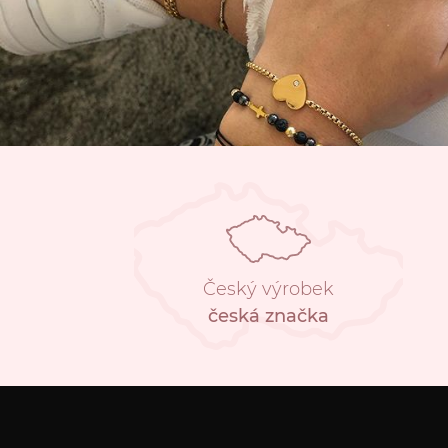
Český výrobek
česká značka