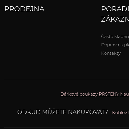
PRODEJNA
PORAD
ZÁKAZN
Často kladen
Doprava a pl
Kontakty
Dárkové poukazy
PRSTENY
Náu
ODKUD MŮŽETE NAKUPOVAT?
Kublov