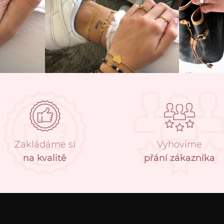
Zakládáme si
Vyhovíme
na kvalitě
přání zákazníka