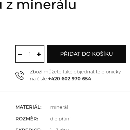
 z minerálu
PŘIDAT DO KOŠÍKU
Zboží můžete také objednat telefonicky
na čísle
+420 602 970 654
MATERIÁL:
minerál
ROZMĚR:
dle přání