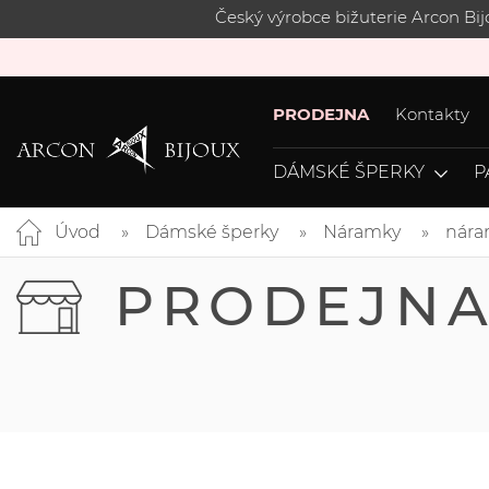
Český výrobce bižuterie Arcon Bi
PRODEJNA
Kontakty
DÁMSKÉ ŠPERKY
P
Úvod
Dámské šperky
Náramky
nára
PRODEJN