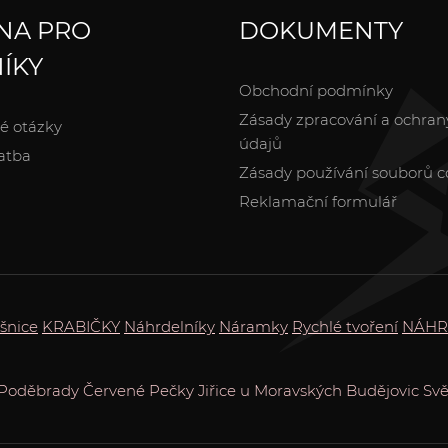
NA PRO
DOKUMENTY
ÍKY
Obchodní podmínky
Zásady zpracování a ochran
é otázky
údajů
atba
Zásady používání souborů c
Reklamační formulář
šnice
KRABIČKY
Náhrdelníky
Náramky
Rychlé tvoření
NÁHR
Poděbrady
Červené Pečky
Jiřice u Moravských Budějovic
Svě