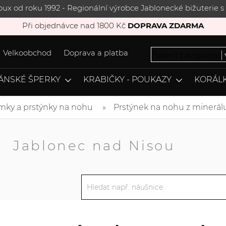
joux od roku 1992 - Regionální výrobce Jablonecké bižuterie
Při objednávce nad 1800 Kč
DOPRAVA ZDARMA
Velkoobchod
Doprava a platba
Select Language
ÁNSKÉ ŠPERKY
KRABIČKY - POUKAZY
KORÁLK
mky a prstýnky na nohu
Prstýnek na nohu z minerál
A
Jablonec nad Nisou