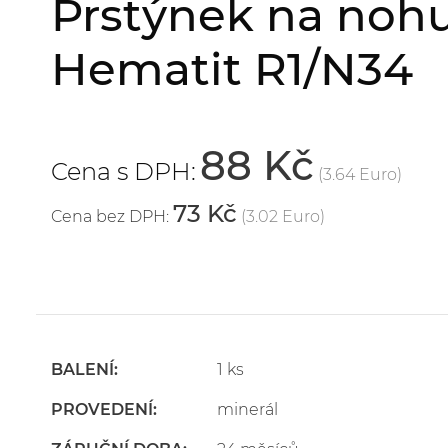
Prstýnek na nohu
Hematit R1/N34
88 Kč
Cena s DPH:
(3.64 Euro)
73 Kč
Cena bez DPH:
(3.02 Euro)
BALENÍ:
1 ks
PROVEDENÍ:
minerál