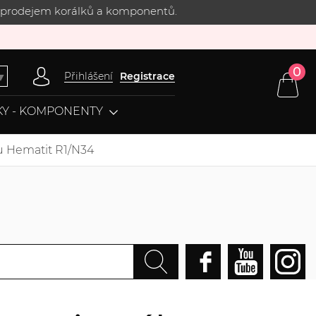
 s prodejem korálků a komponentů.
0
Přihlášení
Registrace
▼
Y - KOMPONENTY
u Hematit R1/N34