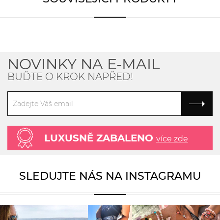
NOVINKY NA E-MAIL
BUĎTE O KROK NAPŘED!
LUXUSNĚ ZABALENO
více zde
SLEDUJTE NÁS NA INSTAGRAMU