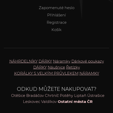
Zapomenuté heslo
Přihlášení
Registrace
Košík
NÁHRDELNÍKY
DÁRKY
Náramky
Dárkové poukazy
DÁRKY
Náušnice
Řetízky
KORÁLKY S VELKÝM PRŮVLEKEM
NÁRAMKY
ODKUD MŮŽETE NAKUPOVAT?
Otěšice
Bradáčov
Chrtníč
Potěhy
Liptaň
Ústrašice
Leskovec
Valdíkov
Ostatní města ČR