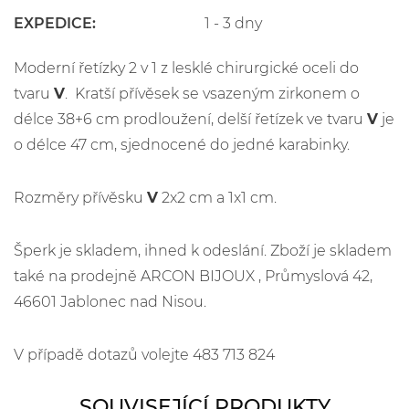
EXPEDICE:
1 - 3 dny
Moderní řetízky 2 v 1 z lesklé chirurgické oceli do
tvaru
V
. Kratší přívěsek se vsazeným zirkonem o
délce 38+6 cm prodloužení, delší řetízek ve tvaru
V
je
o délce 47 cm, sjednocené do jedné karabinky.
Rozměry přívěsku
V
2x2 cm a 1x1 cm.
Šperk je skladem, ihned k odeslání. Zboží je skladem
také na prodejně ARCON BIJOUX , Průmyslová 42,
46601 Jablonec nad Nisou.
V případě dotazů volejte 483 713 824
SOUVISEJÍCÍ PRODUKTY