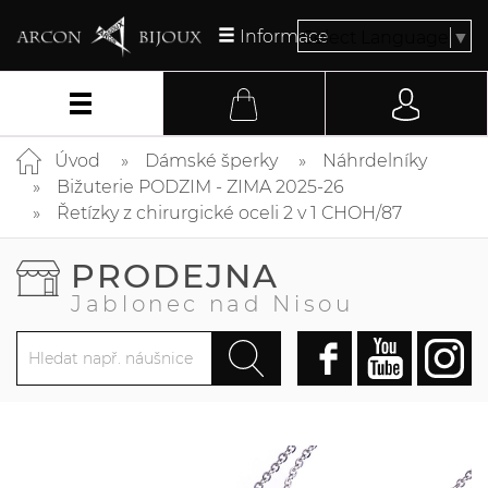
Informace
Select Language
▼
Úvod
Dámské šperky
Náhrdelníky
Bižuterie PODZIM - ZIMA 2025-26
Řetízky z chirurgické oceli 2 v 1 CHOH/87
PRODEJNA
Jablonec nad Nisou