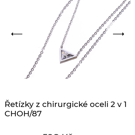
Řetízky z chirurgické oceli 2 v 1
CHOH/87