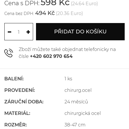
598 Kč
Cena s DPH:
(24.64 Euro)
494 Kč
(20.36 Euro)
Cena bez DPH:
PŘIDAT DO KOŠÍKU
Zboží můžete také objednat telefonicky na
čísle
+420 602 970 654
BALENÍ:
1 ks
PROVEDENÍ:
chirurg.ocel
ZÁRUČNÍ DOBA:
24 měsíců
MATERIÁL:
chirurgická ocel
ROZMĚR:
38-47 cm