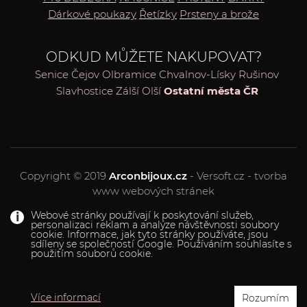
Dárkové poukazy
Řetízky
Prsteny a brože
ODKUD MŮŽETE NAKUPOVAT?
Senice
Čejov
Olbramice
Chvalnov-Lísky
Rušinov
Slavhostice
Zálší
Olší
Ostatní města ČR
Copyright © 2019
Arconbijoux.cz
- Versoft.cz - tvorba
www webových stránek
Webové stránky používají k poskytování služeb,
personalizaci reklam a analýze návštěvnosti soubory
cookie. Informace, jak tyto stránky používáte, jsou
sdíleny se společností Google. Používáním souhlasíte s
použitím souborů cookie.
Více informací
Rozumím