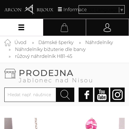
Informace
Select Language
▼
Úvod
Dámské šperky
Náhrdelníky
Náhrdelníky bižuterie dle barvy
růžový náhrdelník H81-45
PRODEJNA
Jablonec nad Nisou