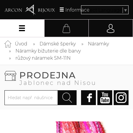
Informace
Select Language
▼
Úvod
Dámské šperky
Náramky
Náramky bižuterie dle barvy
růžový náramek SM-11N
PRODEJNA
Jablonec nad Nisou