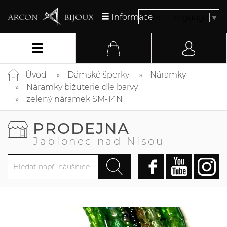
Informace
Select Language
▼
Úvod
Dámské šperky
Náramky
Náramky bižuterie dle barvy
zelený náramek SM-14N
PRODEJNA
Jablonec nad Nisou