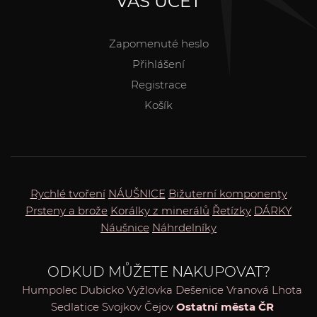
VÁŠ ÚČET
Zapomenuté heslo
Přihlášení
Registrace
Košík
Rychlé tvoření
NÁUŠNICE
Bižuterní komponenty
Prsteny a brože
Korálky z minerálů
Řetízky
DÁRKY
Náušnice
Náhrdelníky
ODKUD MŮŽETE NAKUPOVAT?
Humpolec
Dubicko
Vyžlovka
Dešenice
Vranová Lhota
Sedlatice
Svojkov
Čejov
Ostatní města ČR