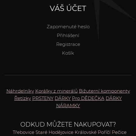
VÁŠ ÚČET
Zapomenuté heslo
Přihlášení
Registrace
Košík
Náhrdelníky
Korálky z minerálů
Bižuterní komponenty
Řetízky
PRSTENY
DÁRKY
Pro DĚDEČKA
DÁRKY
NÁRAMKY
ODKUD MŮŽETE NAKUPOVAT?
Třebovice
Staré Hodějovice
Královské Poříčí
Pečice