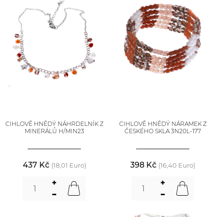
CIHLOVĚ HNĚDÝ NÁHRDELNÍK Z
CIHLOVĚ HNĚDÝ NÁRAMEK Z
MINERÁLŮ H/MIN23
ČESKÉHO SKLA 3N20L-177
437 Kč
398 Kč
(18,01 Euro)
(16,40 Euro)