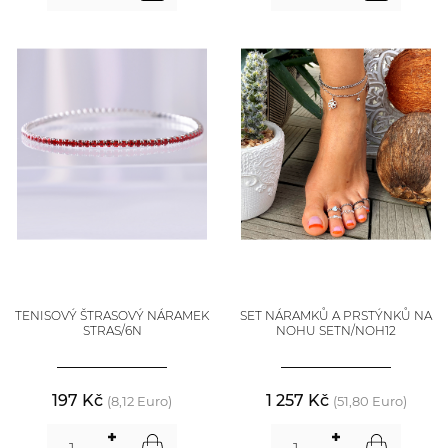
TENISOVÝ ŠTRASOVÝ NÁRAMEK
SET NÁRAMKŮ A PRSTÝNKŮ NA
STRAS/6N
NOHU SETN/NOH12
197 Kč
1 257 Kč
(8,12 Euro)
(51,80 Euro)