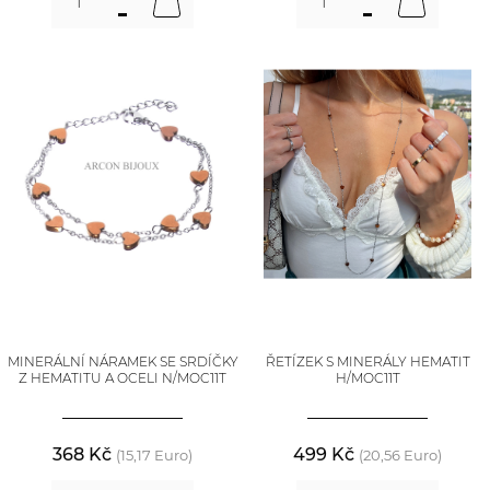
MINERÁLNÍ NÁRAMEK SE SRDÍČKY
ŘETÍZEK S MINERÁLY HEMATIT
Z HEMATITU A OCELI N/MOC11T
H/MOC11T
368 Kč
499 Kč
(15,17 Euro)
(20,56 Euro)