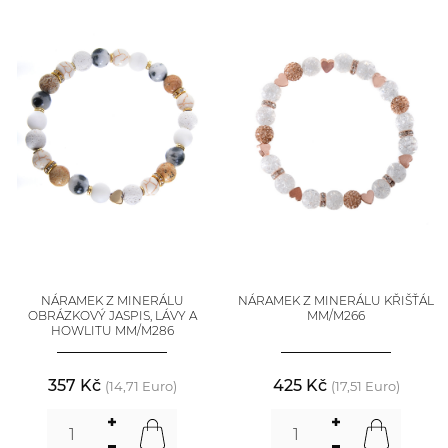
NÁRAMEK Z MINERÁLU
NÁRAMEK Z MINERÁLU KŘIŠŤÁL
OBRÁZKOVÝ JASPIS, LÁVY A
MM/M266
HOWLITU MM/M286
357 Kč
425 Kč
(14,71 Euro)
(17,51 Euro)