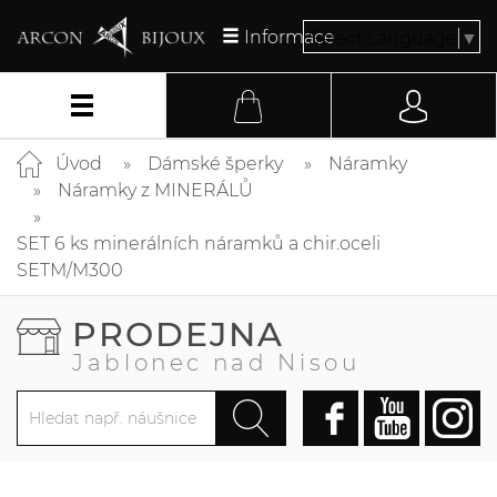
Informace
Select Language
▼
Úvod
Dámské šperky
Náramky
Náramky z MINERÁLŮ
SET 6 ks minerálních náramků a chir.oceli
SETM/M300
PRODEJNA
Jablonec nad Nisou