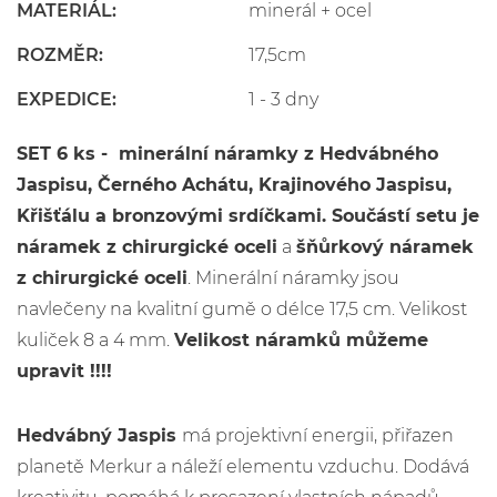
MATERIÁL:
minerál + ocel
ROZMĚR:
17,5cm
EXPEDICE:
1 - 3 dny
SET 6 ks - minerální náramky
z Hedvábného
Jaspisu
, Černého Achátu, Krajinového Jaspisu,
Křišťálu a bronzovými srdíčkami.
Součástí setu je
náramek z chirurgické oceli
a
šňůrkový náramek
z chirurgické oceli
. Minerální náramky jsou
navlečeny na kvalitní gumě o délce 17,5 cm. Velikost
kuliček 8 a 4 mm.
Velikost náramků můžeme
upravit !!!!
Hedvábný Jaspis
má projektivní energii, přiřazen
planetě Merkur a náleží elementu vzduchu. Dodává