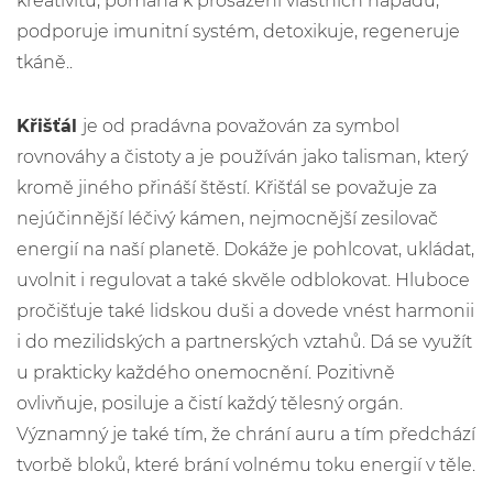
kreativitu, pomáhá k prosazení vlastních nápadů,
podporuje imunitní systém, detoxikuje, regeneruje
tkáně..
Křišťál
je od pradávna považován za symbol
rovnováhy a čistoty a je používán jako talisman, který
kromě jiného přináší štěstí. Křišťál se považuje za
nejúčinnější léčivý kámen, nejmocnější zesilovač
energií na naší planetě. Dokáže je pohlcovat, ukládat,
uvolnit i regulovat a také skvěle odblokovat. Hluboce
pročišťuje také lidskou duši a dovede vnést harmonii
i do mezilidských a partnerských vztahů. Dá se využít
u prakticky každého onemocnění. Pozitivně
ovlivňuje, posiluje a čistí každý tělesný orgán.
Významný je také tím, že chrání auru a tím předchází
tvorbě bloků, které brání volnému toku energií v těle.