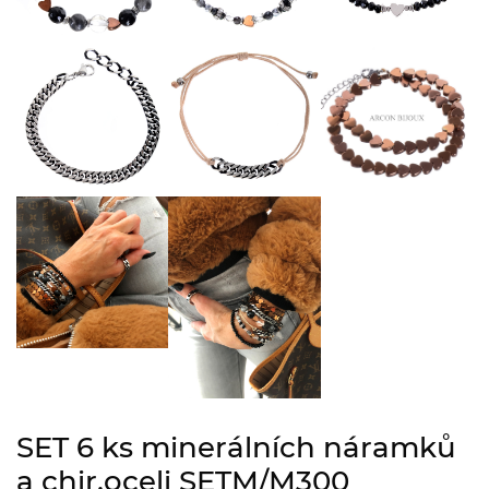
SET 6 ks minerálních náramků
a chir.oceli SETM/M300