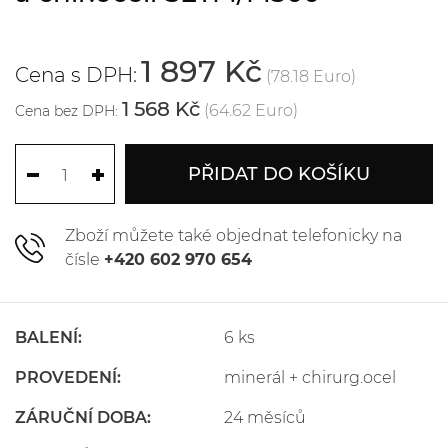
1 897 Kč
Cena s DPH:
(78.18 Euro)
1 568 Kč
(64.62 Euro)
Cena bez DPH:
PŘIDAT DO KOŠÍKU
Zboží můžete také objednat telefonicky na
čísle
+420 602 970 654
BALENÍ:
6 ks
PROVEDENÍ:
minerál + chirurg.ocel
ZÁRUČNÍ DOBA:
24 měsíců