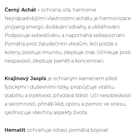
Černý Achát
-
ochrana, síla, harmonie.
Nejnápadnějšími vlastnostmi achátu je harmonizace
yin/yang energií, dodávání odvahy, a uklidňování.
Podporuje sebedůvěru a napomáhá sebepoznání.
Pomáhá proti žaludečním vředům, léčí potíže s
koleny, posiluje imunitu, zlepšuje zrak. Účinkuje proti
nespavosti, zlepšuje paměť a koncentraci.
Krajinový Jaspis
je ochraným kamenem před
fyzickými i duševními riziky, propůjčuje vitalitu,
stabilitu a trpělivost, přivolává štěstí. Učí nesobeskosti
a skromnosti, přináší klid, oporu a pomoc ve stresu,
sjednocuje všechny aspekty života.
Hematit
ochraňuje zdraví, pomáhá bojovat