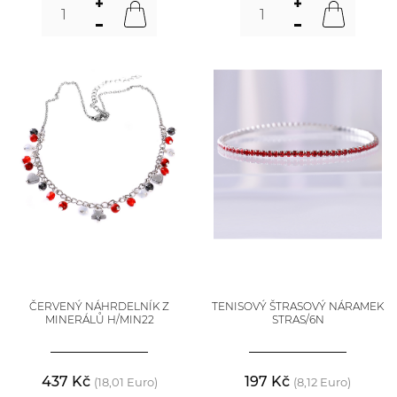
ČERVENÝ NÁHRDELNÍK Z
TENISOVÝ ŠTRASOVÝ NÁRAMEK
MINERÁLŮ H/MIN22
STRAS/6N
437 Kč
197 Kč
(18,01 Euro)
(8,12 Euro)