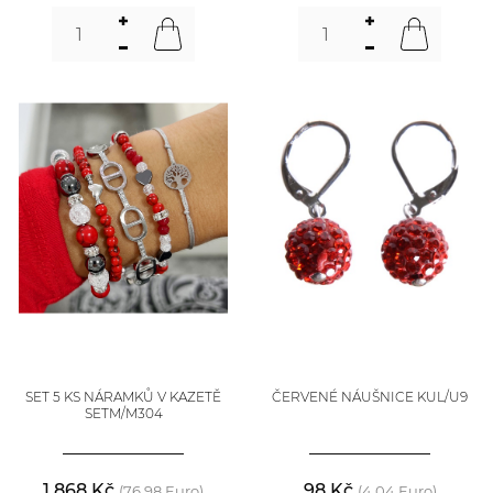
SET 5 KS NÁRAMKŮ V KAZETĚ
ČERVENÉ NÁUŠNICE KUL/U9
SETM/M304
1 868 Kč
98 Kč
(76,98 Euro)
(4,04 Euro)