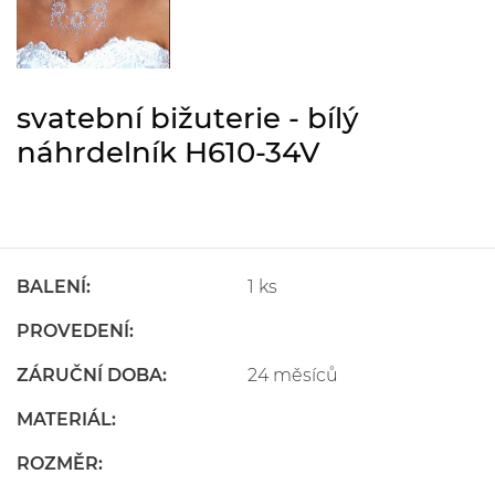
svatební bižuterie - bílý
náhrdelník H610-34V
BALENÍ:
1 ks
PROVEDENÍ:
ZÁRUČNÍ DOBA:
24 měsíců
MATERIÁL:
ROZMĚR: