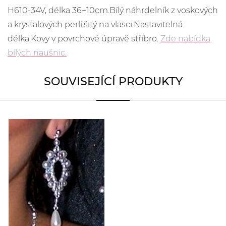
H610-34V, délka 36+10cm.Bílý náhrdelník z voskových
a krystalových perlí,šitý na vlasci.Nastavitelná
délka.Kovy v povrchové úpravě stříbro.
Zde nabídka
bílých naušnic.
SOUVISEJÍCÍ PRODUKTY