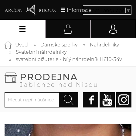
Informace
Select Language
▼
Úvod
Dámské šperky
Náhrdelníky
Svatební náhrdelníky
svatební bižuterie - bílý náhrdelník H610-34V
PRODEJNA
Jablonec nad Nisou