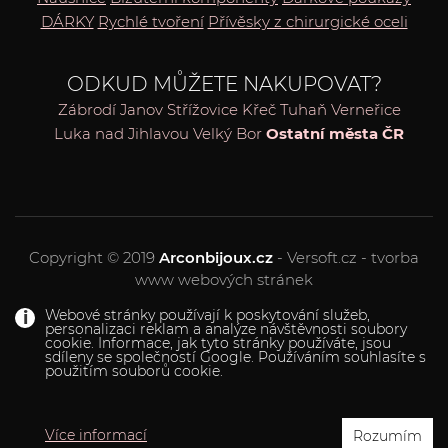
DÁRKY
Rychlé tvoření
Přívěsky z chirurgické oceli
ODKUD MŮŽETE NAKUPOVAT?
Zábrodí
Janov
Střížovice
Křeč
Tuhaň
Verneřice
Luka nad Jihlavou
Velký Bor
Ostatní města ČR
Copyright © 2019
Arconbijoux.cz
- Versoft.cz - tvorba
www webových stránek
Webové stránky používají k poskytování služeb,
personalizaci reklam a analýze návštěvnosti soubory
cookie. Informace, jak tyto stránky používáte, jsou
sdíleny se společností Google. Používáním souhlasíte s
použitím souborů cookie.
Více informací
Rozumím