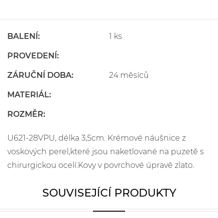
BALENÍ:
1 ks
PROVEDENÍ:
ZÁRUČNÍ DOBA:
24 měsíců
MATERIÁL:
ROZMĚR:
U621-28VPU, délka 3,5cm. Krémové náušnice z
voskových perel,které jsou naketlované na puzetě s
chirurgickou ocelí.Kovy v povrchové úpravě zlato.
SOUVISEJÍCÍ PRODUKTY