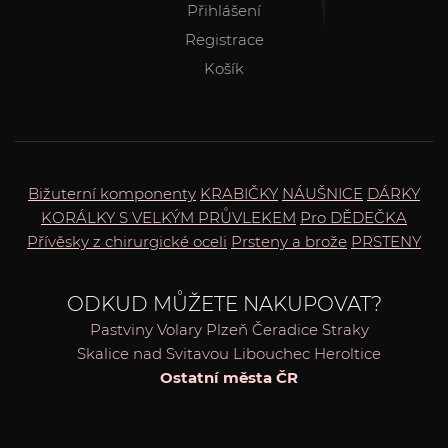
Přihlášení
Registrace
Košík
Bižuterní komponenty
KRABIČKY
NÁUŠNICE
DÁRKY
KORÁLKY S VELKÝM PRŮVLEKEM
Pro DĚDEČKA
Přívěsky z chirurgické oceli
Prsteny a brože
PRSTENY
ODKUD MŮŽETE NAKUPOVAT?
Pastviny
Volary
Plzeň
Čeradice
Straky
Skalice nad Svitavou
Libouchec
Heroltice
Ostatní města ČR