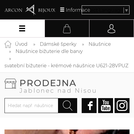
Informace
Select Language
▼
Úvod
Dámské šperky
Náušnice
Náušnice bižuterie dle barvy
svatební bižuterie - krémové náušnice U621-28VPUZ
PRODEJNA
Jablonec nad Nisou