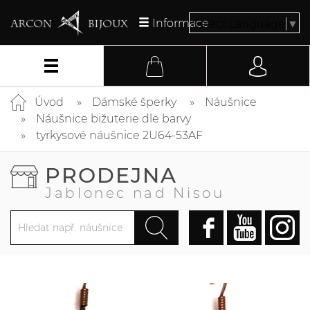
Informace
Select Language
▼
Úvod
Dámské šperky
Náušnice
Náušnice bižuterie dle barvy
tyrkysové náušnice 2U64-53AF
PRODEJNA
Jablonec nad Nisou