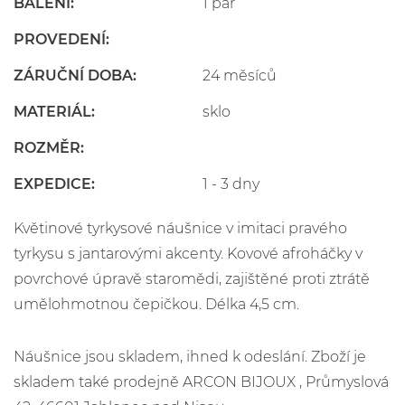
BALENÍ:
1 pár
PROVEDENÍ:
ZÁRUČNÍ DOBA:
24 měsíců
MATERIÁL:
sklo
ROZMĚR:
EXPEDICE:
1 - 3 dny
Květinové tyrkysové náušnice v imitaci pravého
tyrkysu s jantarovými akcenty. Kovové afroháčky v
povrchové úpravě staromědi, zajištěné proti ztrátě
umělohmotnou čepičkou. Délka 4,5 cm.
Náušnice jsou skladem, ihned k odeslání. Zboží je
skladem také prodejně ARCON BIJOUX , Průmyslová