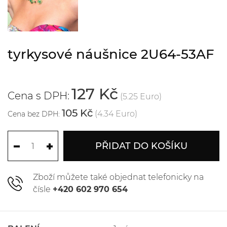
tyrkysové náušnice 2U64-53AF
127 Kč
Cena s DPH:
(5.25 Euro)
105 Kč
(4.34 Euro)
Cena bez DPH:
PŘIDAT DO KOŠÍKU
Zboží můžete také objednat telefonicky na
čísle
+420 602 970 654