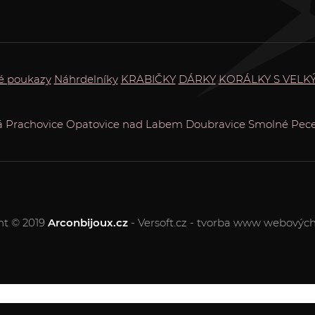
é poukazy
Náhrdelníky
KRABIČKY
DÁRKY
KORÁLKY S VELK
á
Prachovice
Opatovice nad Labem
Doubravice
Smolné Pec
ht © 2019
Arconbijoux.cz
- Versoft.cz - tvorba www webových