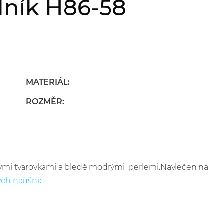
lník H86-58
MATERIÁL:
ROZMĚR:
nými tvarovkami a bledě modrými perlemi.Navlečen na
ých naušnic.