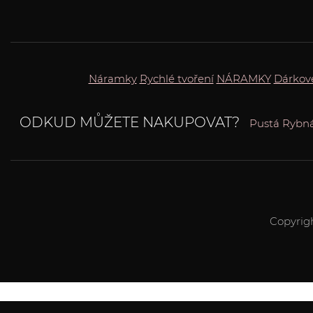
Náramky
Rychlé tvoření
NÁRAMKY
Dárkov
ODKUD MŮŽETE NAKUPOVAT?
Pustá Rybn
Copyrig