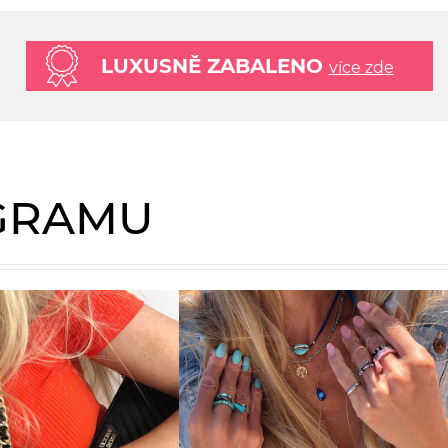
LUXUSNĚ ZABALENO
více zde
AGRAMU