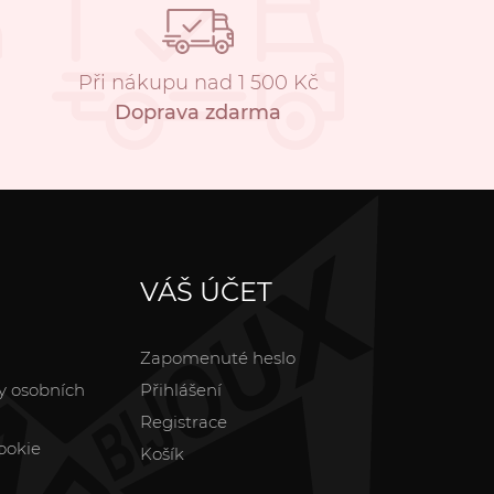
Při nákupu nad 1 500 Kč
Doprava zdarma
VÁŠ ÚČET
Zapomenuté heslo
y osobních
Přihlášení
Registrace
ookie
Košík