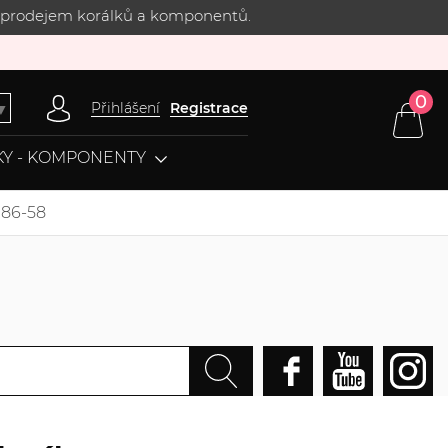
 s prodejem korálků a komponentů.
0
Přihlášení
Registrace
▼
Y - KOMPONENTY
H86-58