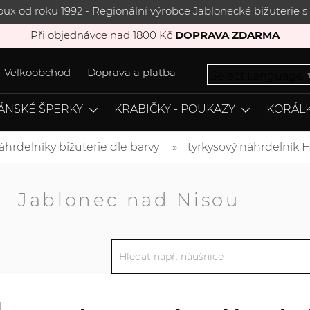
joux od roku 1992 - Regionální výrobce Jablonecké bižuterie
Při objednávce nad 1800 Kč
DOPRAVA ZDARMA
Velkoobchod
Doprava a platba
Select Language
ÁNSKÉ ŠPERKY
KRABIČKY - POUKAZY
KORÁLK
áhrdelníky bižuterie dle barvy
tyrkysový náhrdelník 
A
Jablonec nad Nisou