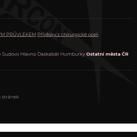
ÝM PRŮVLEKEM
Přívěsky z chirurgické oceli
e
Sudovo Hlavno
Daskabát
Humburky
Ostatní města ČR
 stránek