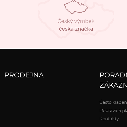
Český výrobek
česká značka
PRODEJNA
PORAD
ZÁKAZN
Často kladen
Doprava a pl
Kontakty