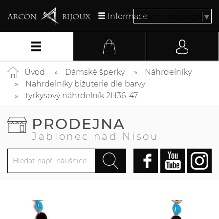
Informace
Select Language
▼
Úvod
Dámské šperky
Náhrdelníky
Náhrdelníky bižuterie dle barvy
tyrkysový náhrdelník 2H36-47
PRODEJNA
Jablonec nad Nisou