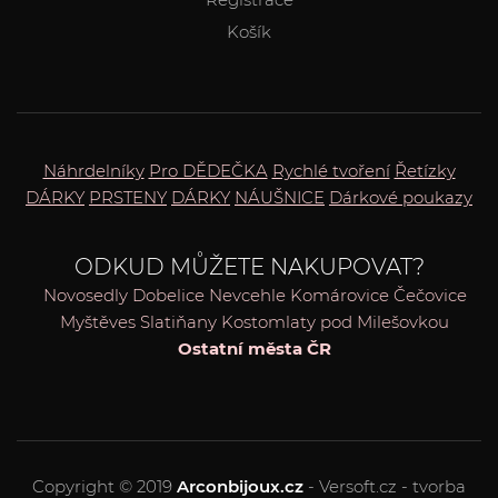
Košík
Náhrdelníky
Pro DĚDEČKA
Rychlé tvoření
Řetízky
DÁRKY
PRSTENY
DÁRKY
NÁUŠNICE
Dárkové poukazy
ODKUD MŮŽETE NAKUPOVAT?
Novosedly
Dobelice
Nevcehle
Komárovice
Čečovice
Myštěves
Slatiňany
Kostomlaty pod Milešovkou
Ostatní města ČR
Copyright © 2019
Arconbijoux.cz
- Versoft.cz - tvorba