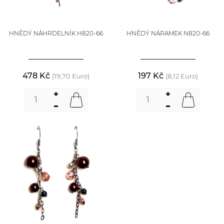
HNĚDÝ NÁHRDELNÍK H820-66
HNĚDÝ NÁRAMEK N820-66
478 Kč
197 Kč
(19,70 Euro)
(8,12 Euro)