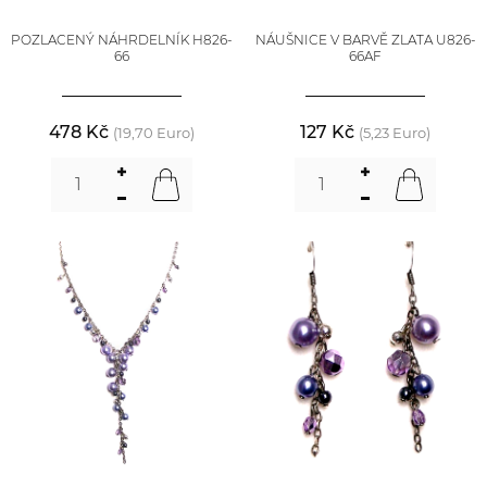
POZLACENÝ NÁHRDELNÍK H826-
NÁUŠNICE V BARVĚ ZLATA U826-
66
66AF
478 Kč
127 Kč
(19,70 Euro)
(5,23 Euro)