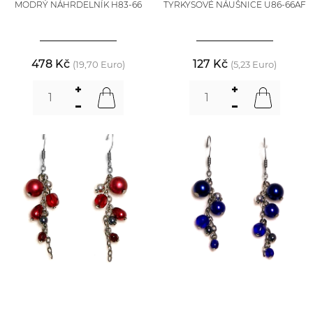
MODRÝ NÁHRDELNÍK H83-66
TYRKYSOVÉ NÁUŠNICE U86-66AF
478 Kč
127 Kč
(19,70 Euro)
(5,23 Euro)