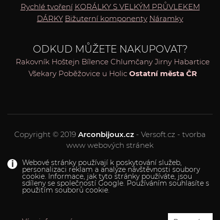
Rychlé tvoření
KORÁLKY S VELKÝM PRŮVLEKEM
DÁRKY
Bižuterní komponenty
Náramky
ODKUD MŮŽETE NAKUPOVAT?
Rakovník
Hoštejn
Bílence
Chlumčany
Jirny
Habartice
Všekary
Poběžovice u Holic
Ostatní města ČR
Copyright © 2019
Arconbijoux.cz
- Versoft.cz - tvorba
www webových stránek
Webové stránky používají k poskytování služeb,
personalizaci reklam a analýze návštěvnosti soubory
cookie. Informace, jak tyto stránky používáte, jsou
sdíleny se společností Google. Používáním souhlasíte s
použitím souborů cookie.