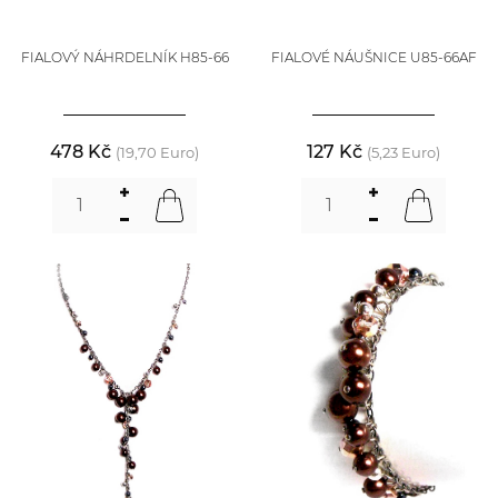
FIALOVÝ NÁHRDELNÍK H85-66
FIALOVÉ NÁUŠNICE U85-66AF
478 Kč
127 Kč
(19,70 Euro)
(5,23 Euro)