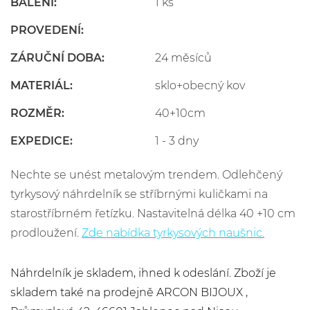
BALENÍ:
1 ks
PROVEDENÍ:
ZÁRUČNÍ DOBA:
24 měsíců
MATERIÁL:
sklo+obecný kov
ROZMĚR:
40+10cm
EXPEDICE:
1 - 3 dny
Nechte se unést metalovým trendem. Odlehčený
tyrkysový náhrdelník se stříbrnými kuličkami na
starostříbrném řetízku. Nastavitelná délka 40 +10 cm
prodloužení.
Zde nabídka tyrkysových naušnic.
Náhrdelník je skladem, ihned k odeslání. Zboží je
skladem také na prodejně ARCON BIJOUX ,