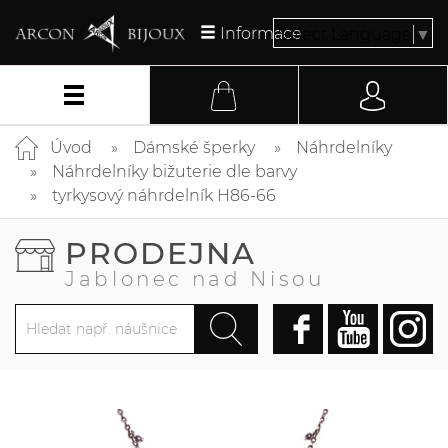
Informace
Select Language
▼
Úvod
Dámské šperky
Náhrdelníky
Náhrdelníky bižuterie dle barvy
tyrkysový náhrdelník H86-66
PRODEJNA
Jablonec nad Nisou