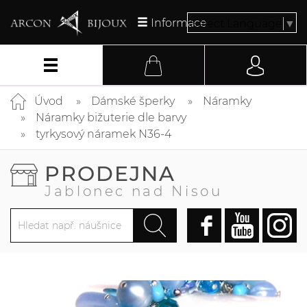
Informace
Select Language
▼
Úvod
Dámské šperky
Náramky
Náramky bižuterie dle barvy
tyrkysový náramek N36-4
PRODEJNA
Jablonec nad Nisou