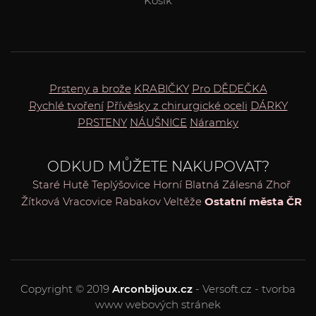
Košík
Prsteny a brože
KRABIČKY
Pro DĚDEČKA
Rychlé tvoření
Přívěsky z chirurgické oceli
DÁRKY
PRSTENY
NÁUŠNICE
Náramky
ODKUD MŮŽETE NAKUPOVAT?
Staré Hutě
Teplýšovice
Horní Blatná
Zálesná Zhoř
Žítková
Vracovice
Rabakov
Veltěže
Ostatní města ČR
Copyright © 2019
Arconbijoux.cz
- Versoft.cz - tvorba
www webových stránek