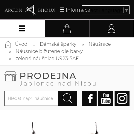
Informace
Select Language
▼
Úvod
Dámské šperky
Náušnice
Náušnice bižuterie dle barvy
zelené náušnice U923-5AF
PRODEJNA
Jablonec nad Nisou