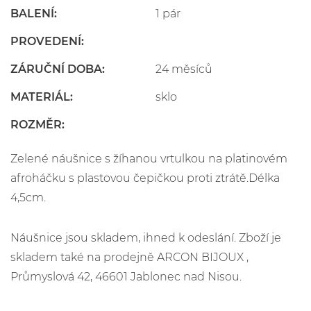
BALENÍ:
1 pár
PROVEDENÍ:
ZÁRUČNÍ DOBA:
24 měsíců
MATERIÁL:
sklo
ROZMĚR:
Zelené náušnice s žíhanou vrtulkou na platinovém
afroháčku s plastovou čepičkou proti ztrátě.Délka
4,5cm.
Náušnice jsou skladem, ihned k odeslání. Zboží je
skladem také na prodejně ARCON BIJOUX ,
Průmyslová 42, 46601 Jablonec nad Nisou.