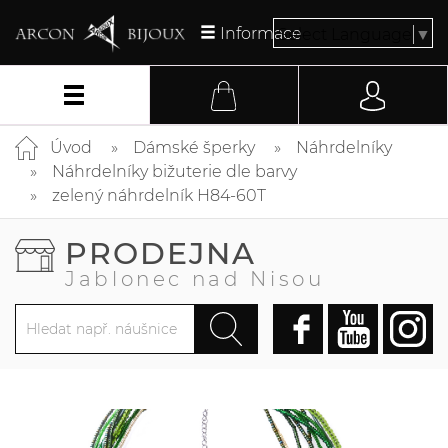
Informace
Select Language
▼
Úvod
Dámské šperky
Náhrdelníky
Náhrdelníky bižuterie dle barvy
zelený náhrdelník H84-60T
PRODEJNA
Jablonec nad Nisou