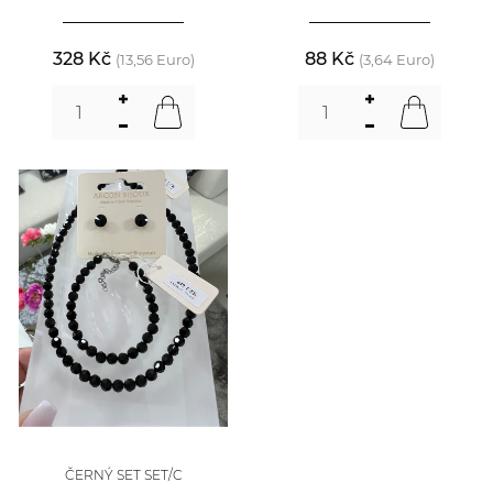
328 Kč
88 Kč
(13,56 Euro)
(3,64 Euro)
ČERNÝ SET SET/C