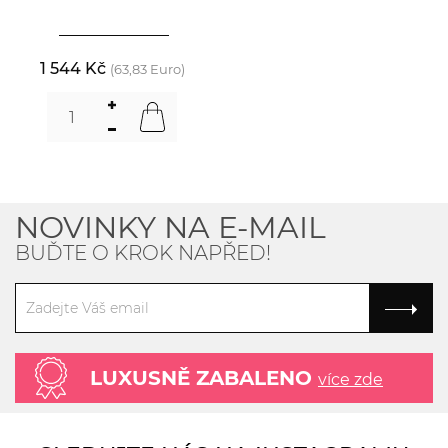
1 544 Kč
(63,83 Euro)
NOVINKY NA E-MAIL
BUĎTE O KROK NAPŘED!
LUXUSNĚ ZABALENO
více zde