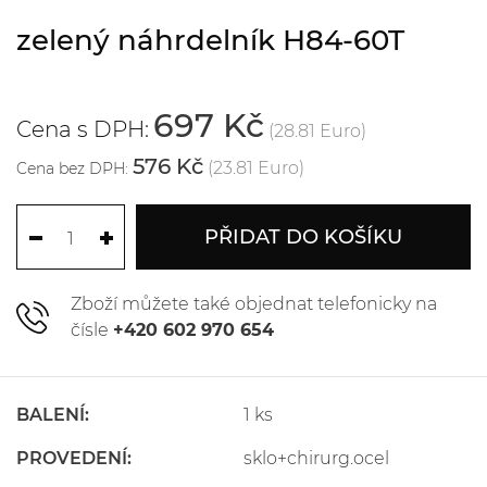
zelený náhrdelník H84-60T
697 Kč
Cena s DPH:
(28.81 Euro)
576 Kč
(23.81 Euro)
Cena bez DPH:
PŘIDAT DO KOŠÍKU
Zboží můžete také objednat telefonicky na
čísle
+420 602 970 654
BALENÍ:
1 ks
PROVEDENÍ:
sklo+chirurg.ocel