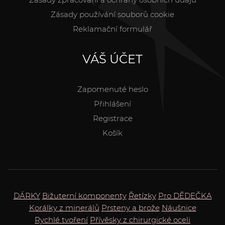
Zásady používání souborů cookie
Reklamační formulář
VÁŠ ÚČET
Zapomenuté heslo
Přihlášení
Registrace
Košík
DÁRKY
Bižuterní komponenty
Řetízky
Pro DĚDEČKA
Korálky z minerálů
Prsteny a brože
Náušnice
Rychlé tvoření
Přívěsky z chirurgické oceli