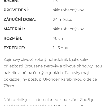
BALENÍ:
1 ks
PROVEDENÍ:
sklo+obecný kov
ZÁRUČNÍ DOBA:
24 měsíců
MATERIÁL:
sklo+obecný kov
ROZMĚR:
78 cm
EXPEDICE:
1 - 3 dny
Zajímavý olivově zelený náhrdelník k jakékoliv
příležitosti. Broušené tvarovky a olivové ohňovky jsou
naketlované na černých jehlách. Tvarovky mají
pokaždé jiný postup. Ukončen karabinkou o délce
78cm.
Náhrdelník je skladem, ihned k odeslání. Zboží je