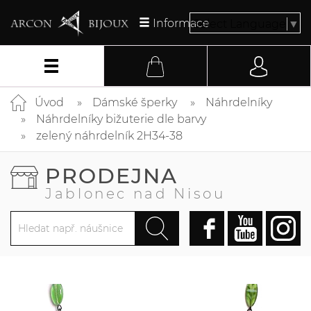
Informace
Select Language
▼
Úvod
Dámské šperky
Náhrdelníky
Náhrdelníky bižuterie dle barvy
zelený náhrdelník 2H34-38
PRODEJNA
Jablonec nad Nisou