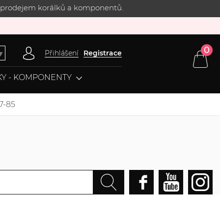
 s prodejem korálků a komponentů.
0
Přihlášení
Registrace
▼
Y - KOMPONENTY
7-85