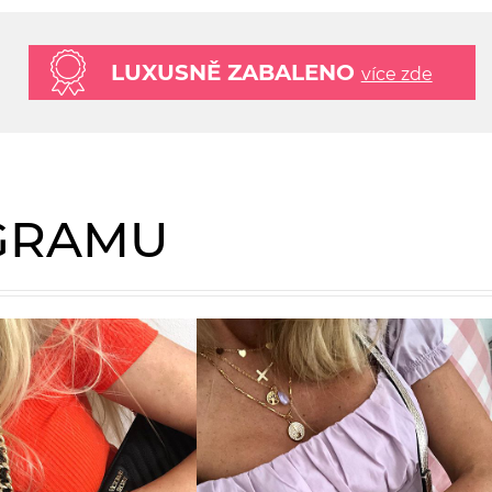
LUXUSNĚ ZABALENO
více zde
AGRAMU