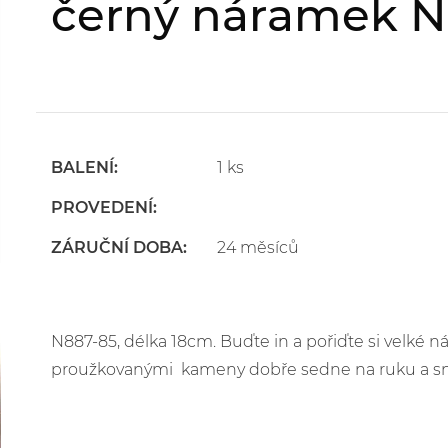
černý náramek N
BALENÍ:
1 ks
PROVEDENÍ:
ZÁRUČNÍ DOBA:
24 měsíců
N887-85, délka 18cm. Buďte in a pořiďte si velké 
proužkovanými kameny dobře sedne na ruku a sna