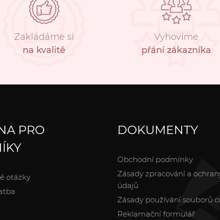
Zakládáme si
Vyhovíme
na kvalitě
přání zákazníka
NA PRO
DOKUMENTY
ÍKY
Obchodní podmínky
Zásady zpracování a ochran
é otázky
údajů
atba
Zásady používání souborů c
Reklamační formulář