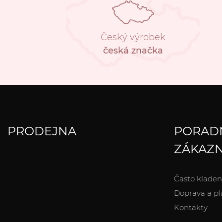
Český výrobek
česká značka
PRODEJNA
PORAD
ZÁKAZN
Často kladen
Doprava a pl
Kontakty