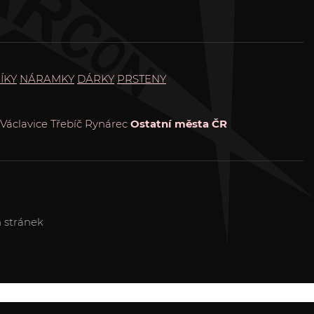
ÍKY
NÁRAMKY
DÁRKY
PRSTENY
Václavice
Třebíč
Rynárec
Ostatní města ČR
 stránek