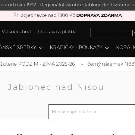
joux od roku 1992 - Regionální výrobce Jablonecké bižuterie
Při objednávce nad 1800 Kč
DOPRAVA ZDARMA
Velkoobchod
Doprava a platba
Select Language
ÁNSKÉ ŠPERKY
KRABIČKY - POUKAZY
KORÁLK
ižuterie PODZIM - ZIMA 2025-26
černý náramek N88
A
Jablonec nad Nisou