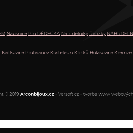
EM
Náušnice
Pro DĚDEČKA
Náhrdelníky
Řetízky
NÁHRDELN
Kvítkovice
Protivanov
Kostelec u Křížků
Holasovice
Křemže
ht © 2019
Arconbijoux.cz
- Versoft.cz - tvorba www webových