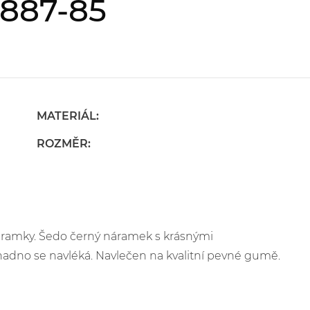
887-85
MATERIÁL:
ROZMĚR:
náramky. Šedo černý náramek s krásnými
dno se navléká. Navlečen na kvalitní pevné gumě.