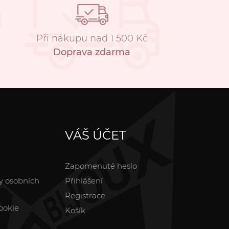
Při nákupu nad 1 500 Kč
Doprava zdarma
VÁŠ ÚČET
Zapomenuté heslo
y osobních
Přihlášení
Registrace
ookie
Košík