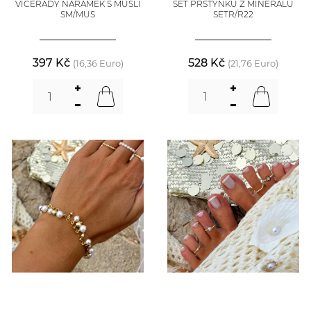
VÍCEŘADÝ NÁRAMEK S MUŠLÍ
SET PRSTÝNKŮ Z MINERÁLŮ
SM/MUS
SETR/R22
397 Kč
528 Kč
(16,36 Euro)
(21,76 Euro)