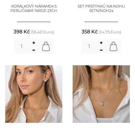
KORÁLKOVÝ NÁRAMEK S
SET PRSTÝNKŮ NA NOHU
PERLIČKAMI N610Z-23CH
SETN/NOH24
398 Kč
358 Kč
(16,40 Euro)
(14,75 Euro)