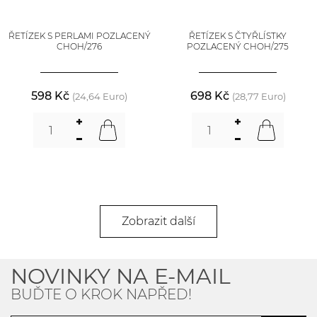
ŘETÍZEK S PERLAMI POZLACENÝ
ŘETÍZEK S ČTYŘLÍSTKY
CHOH/276
POZLACENÝ CHOH/275
598 Kč
698 Kč
(24,64 Euro)
(28,77 Euro)
Zobrazit další
NOVINKY NA E-MAIL
BUĎTE O KROK NAPŘED!