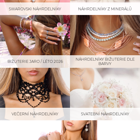
SWAROVSKI NÁHRDELNÍKY
NÁHRDELNÍKY Z MINERÁLŮ
NÁHRDELNÍKY BIŽUTERIE DLE
BIŽUTERIE JARO / LÉTO 2026
BARVY
SVATEBNÍ NÁHRDELNÍKY
VEČERNÍ NÁHRDELNÍKY