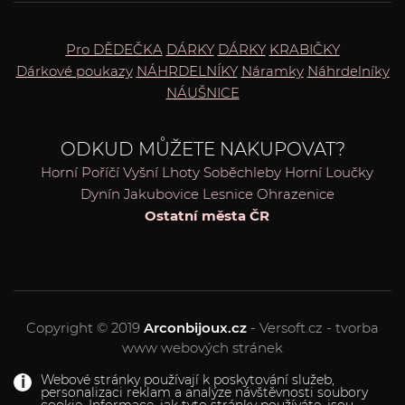
Pro DĚDEČKA
DÁRKY
DÁRKY
KRABIČKY
Dárkové poukazy
NÁHRDELNÍKY
Náramky
Náhrdelníky
NÁUŠNICE
ODKUD MŮŽETE NAKUPOVAT?
Horní Poříčí
Vyšní Lhoty
Soběchleby
Horní Loučky
Dynín
Jakubovice
Lesnice
Ohrazenice
Ostatní města ČR
Copyright © 2019
Arconbijoux.cz
- Versoft.cz - tvorba
www webových stránek
Webové stránky používají k poskytování služeb,
personalizaci reklam a analýze návštěvnosti soubory