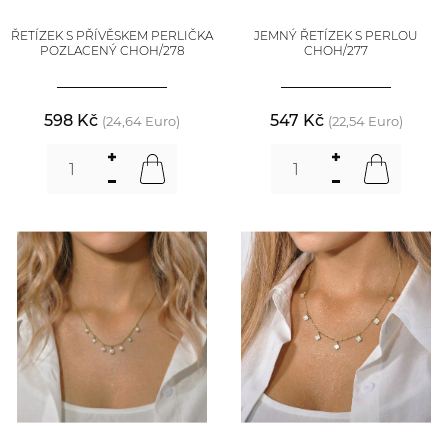
ŘETÍZEK S PŘÍVĚSKEM PERLIČKA
JEMNÝ ŘETÍZEK S PERLOU
POZLACENÝ CHOH/278
CHOH/277
598 Kč
547 Kč
(24,64 Euro)
(22,54 Euro)