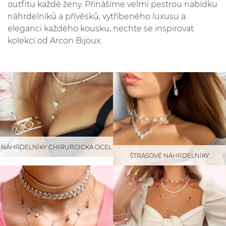
outfitu každé ženy. Přinášíme velmi pestrou nabídku
náhrdelníků a přívěsků, vytříbeného luxusu a
eleganci každého kousku, nechte se inspirovat
kolekcí od Arcon Bijoux.
NÁHRDELNÍKY CHIRURGICKÁ OCEL
ŠTRASOVÉ NÁHRDELNÍKY