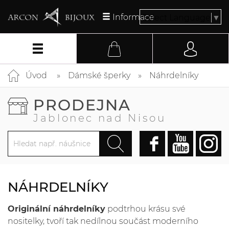
Informace
Select Language
▼
Úvod
Dámské šperky
Náhrdelníky
PRODEJNA
Jablonec nad Nisou
NÁHRDELNÍKY
Originální náhrdelníky
podtrhou krásu své
nositelky, tvoří tak nedílnou součást moderního