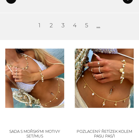
1
2
3
4
5
...
SADA S MOŘSKÝMI MOTIVY
POZLACENÝ ŘETÍZEK KOLEM
SET/MUS
PASU PAS/1