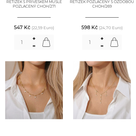
ŘETÍZEK S PŘÍVĚSKEM MUŠLE
ŘETÍZEK POZLACENÝ S OZDOBOU
POZLACENÝ CHOH/271
CHOH/269
547 Kč
598 Kč
(22,59 Euro)
(24,70 Euro)