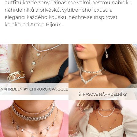
outfitu každé ženy. Přinášíme velmi pestrou nabídku
náhrdelníků a přívěsků, vytříbeného luxusu a
eleganci každého kousku, nechte se inspirovat
kolekcí od Arcon Bijoux.
NÁHRDELNÍKY CHIRURGICKÁ OCEL
ŠTRASOVÉ NÁHRDELNÍKY