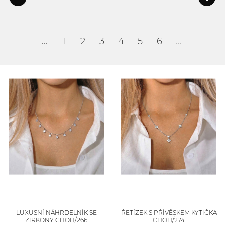
...
1
2
3
4
5
6
...
LUXUSNÍ NÁHRDELNÍK SE
ŘETÍZEK S PŘÍVĚSKEM KYTIČKA
ZIRKONY CHOH/266
CHOH/274