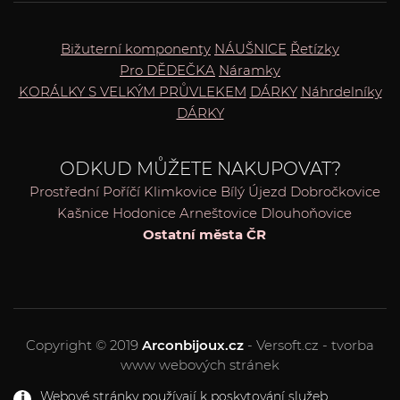
Bižuterní komponenty
NÁUŠNICE
Řetízky
Pro DĚDEČKA
Náramky
KORÁLKY S VELKÝM PRŮVLEKEM
DÁRKY
Náhrdelníky
DÁRKY
ODKUD MŮŽETE NAKUPOVAT?
Prostřední Poříčí
Klimkovice
Bílý Újezd
Dobročkovice
Kašnice
Hodonice
Arneštovice
Dlouhoňovice
Ostatní města ČR
Copyright © 2019
Arconbijoux.cz
- Versoft.cz - tvorba
www webových stránek
Webové stránky používají k poskytování služeb,