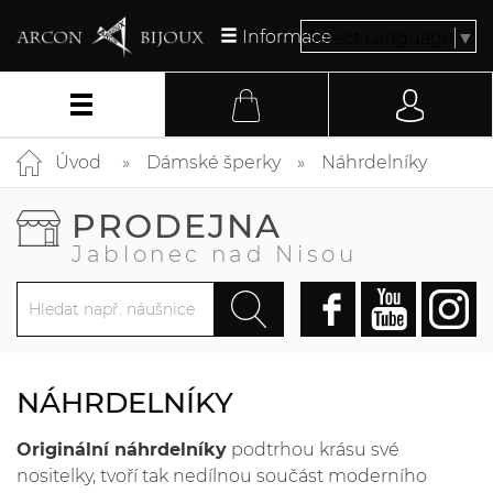
Informace
Select Language
▼
Úvod
Dámské šperky
Náhrdelníky
PRODEJNA
Jablonec nad Nisou
NÁHRDELNÍKY
Originální náhrdelníky
podtrhou krásu své
nositelky, tvoří tak nedílnou součást moderního