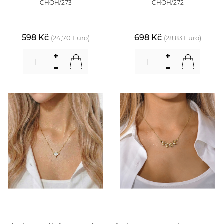
CHOH/273
CHOH/272
598 Kč
698 Kč
(24,70 Euro)
(28,83 Euro)