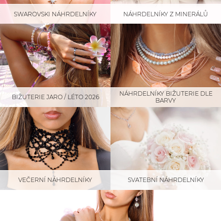
SWAROVSKI NÁHRDELNÍKY
NÁHRDELNÍKY Z MINERÁLŮ
NÁHRDELNÍKY BIŽUTERIE DLE
BIŽUTERIE JARO / LÉTO 2026
BARVY
SVATEBNÍ NÁHRDELNÍKY
VEČERNÍ NÁHRDELNÍKY