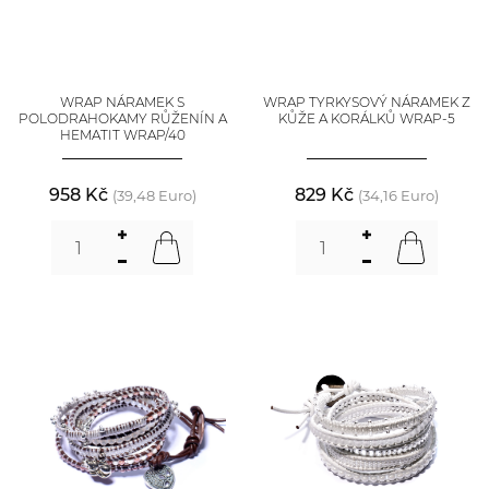
WRAP NÁRAMEK S
WRAP TYRKYSOVÝ NÁRAMEK Z
POLODRAHOKAMY RŮŽENÍN A
KŮŽE A KORÁLKŮ WRAP-5
HEMATIT WRAP/40
958 Kč
829 Kč
(39,48 Euro)
(34,16 Euro)