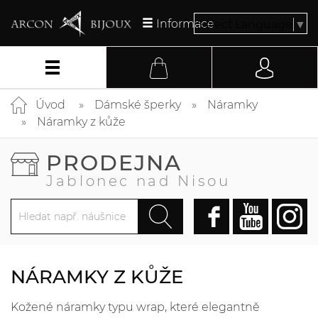
Informace
Select Language
▼
Úvod
Dámské šperky
Náramky
Náramky z kůže
PRODEJNA
Jablonec nad Nisou
NÁRAMKY Z KŮŽE
Kožené náramky typu wrap, které elegantně