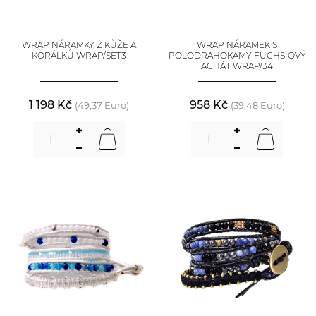
WRAP NÁRAMKY Z KŮŽE A
WRAP NÁRAMEK S
KORÁLKŮ WRAP/SET3
POLODRAHOKAMY FUCHSIOVÝ
ACHÁT WRAP/34
1 198 Kč
958 Kč
(49,37 Euro)
(39,48 Euro)