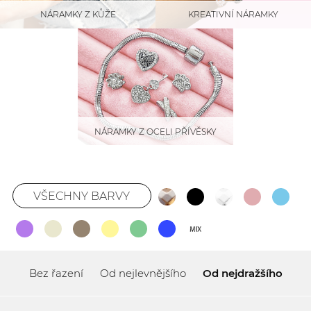
NÁRAMKY Z KŮŽE
KREATIVNÍ NÁRAMKY
NÁRAMKY Z OCELI PŘÍVĚSKY
VŠECHNY BARVY
Bez řazení
Od nejlevnějšího
Od nejdražšího