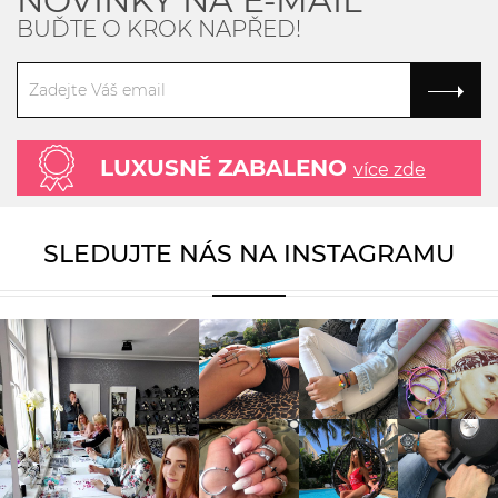
NOVINKY NA E-MAIL
BUĎTE O KROK NAPŘED!
LUXUSNĚ ZABALENO
více zde
SLEDUJTE NÁS NA INSTAGRAMU