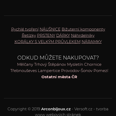
Rychlé tvoření
NÁUŠNICE
Bižuterní komponenty
Řetízky
PRSTENY
DÁRKY
Náhrdelníky
KORÁLKY S VELKÝM PRŮVLEKEM
NÁRAMKY
ODKUD MŮŽETE NAKUPOVAT?
Mělčany
Trhový Štěpánov
Mysletín
Chornice
Třebnouševes
Lampertice
Provodov-Šonov
Pomezí
Ostatní města ČR
Copyright © 2019
Arconbijoux.cz
- Versoft.cz - tvorba
www webových stránek