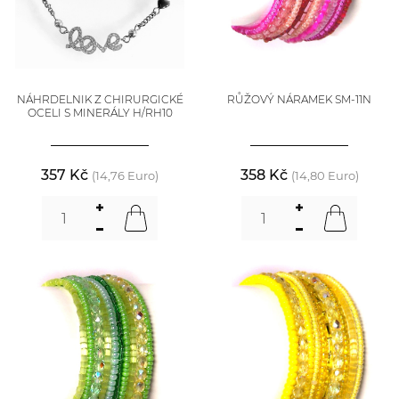
NÁHRDELNIK Z CHIRURGICKÉ
RŮŽOVÝ NÁRAMEK SM-11N
OCELI S MINERÁLY H/RH10
357 Kč
358 Kč
(14,76 Euro)
(14,80 Euro)