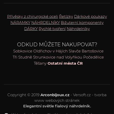
Přívěsky z chirurgické oceli
Řetízky
Dárkové poukazy
NÁRAMKY
NÁHRDELNÍKY
Bižuterní komponenty
DÁRKY
Rychlé tvoření
Náhrdelníky
ODKUD MŮŽETE NAKUPOVAT?
Sobkovice
Oldřichov v Hájích
Slavče
Bartošovice
Tři Studně
Strunkovice nad Volyňkou
Počedělice
Těšany
Ostatní města ČR
Copyright © 2019
Arconbijoux.cz
- Versoft.cz - tvorba
www webových stránek
Elegantní světle fialový náhrdelník.