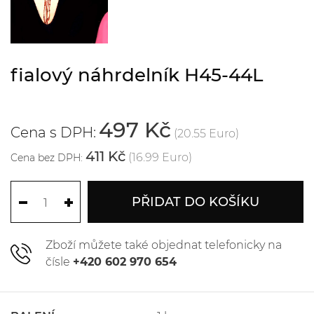
fialový náhrdelník H45-44L
497 Kč
Cena s DPH:
(20.55 Euro)
411 Kč
(16.99 Euro)
Cena bez DPH:
PŘIDAT DO KOŠÍKU
Zboží můžete také objednat telefonicky na
čísle
+420 602 970 654