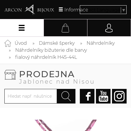
Informace
Select Language
▼
Úvod
Dámské šperky
Náhrdelníky
Náhrdelníky bižuterie dle barvy
fialový náhrdelník H45-44L
PRODEJNA
Jablonec nad Nisou