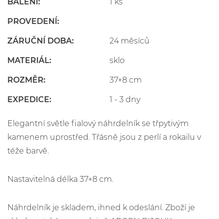
BALENÍ:
1 ks
PROVEDENÍ:
ZÁRUČNÍ DOBA:
24 měsíců
MATERIÁL:
sklo
ROZMĚR:
37+8 cm
EXPEDICE:
1 - 3 dny
Elegantní světle fialový náhrdelník se třpytivým
kamenem uprostřed. Třásně jsou z perlí a rokailu v
téže barvě.
Nastavitelná délka 37+8 cm.
Náhrdelník je skladem, ihned k odeslání. Zboží je