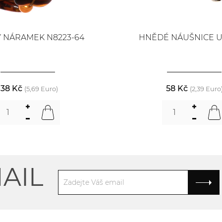
 NÁRAMEK N8223-64
HNĚDÉ NÁUŠNICE U
138 Kč
58 Kč
(5,69 Euro)
(2,39 Euro
AIL