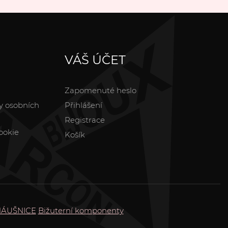
VÁŠ ÚČET
Zapomenuté heslo
y osobních
Přihlášení
Registrace
ookie
Košík
ÁUŠNICE
Bižuterní komponenty