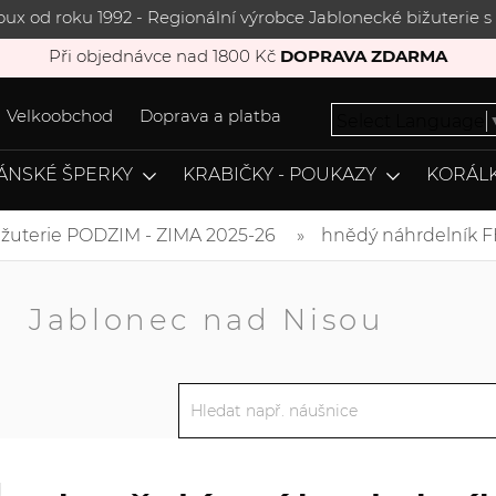
joux od roku 1992 - Regionální výrobce Jablonecké bižuterie
Při objednávce nad 1800 Kč
DOPRAVA ZDARMA
Velkoobchod
Doprava a platba
Select Language
ÁNSKÉ ŠPERKY
KRABIČKY - POUKAZY
KORÁLK
ižuterie PODZIM - ZIMA 2025-26
hnědý náhrdelník 
A
Jablonec nad Nisou