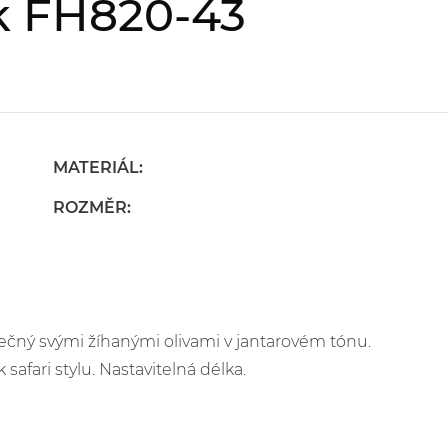
k FH820-43
MATERIÁL:
ROZMĚR:
ný svými žíhanými olivami v jantarovém tónu.
 safari stylu. Nastavitelná délka.