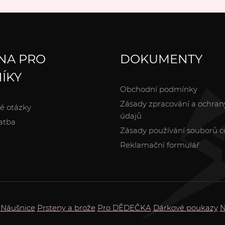
NA PRO
DOKUMENTY
ÍKY
Obchodní podmínky
Zásady zpracování a ochran
é otázky
údajů
atba
Zásady používání souborů c
Reklamační formulář
Náušnice
Prsteny a brože
Pro DĚDEČKA
Dárkové poukazy
N