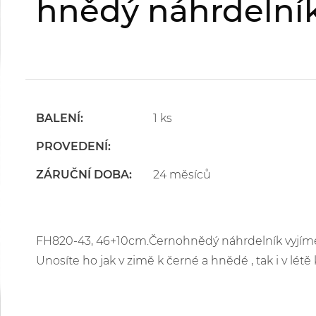
hnědý náhrdelní
BALENÍ:
1 ks
PROVEDENÍ:
ZÁRUČNÍ DOBA:
24 měsíců
FH820-43, 46+10cm.Černohnědý náhrdelník vyjímeč
Unosíte ho jak v zimě k černé a hnědé , tak i v létě k