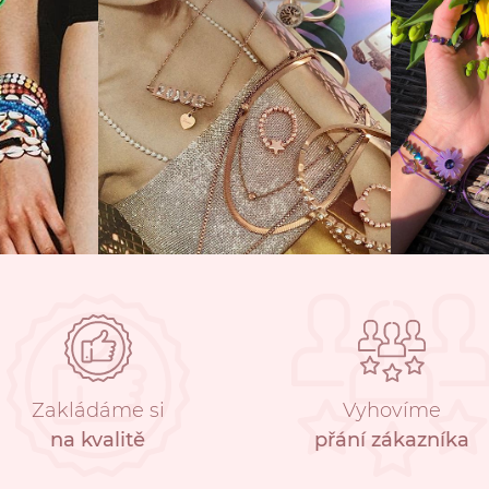
Zakládáme si
Vyhovíme
na kvalitě
přání zákazníka