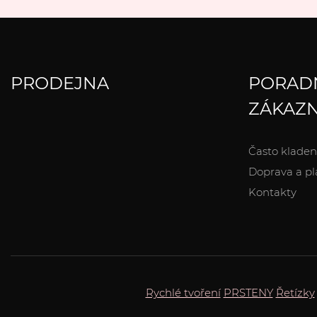
PRODEJNA
PORAD
ZÁKAZN
Často kladen
Doprava a pl
Kontakty
Rychlé tvoření
PRSTENY
Řetízky