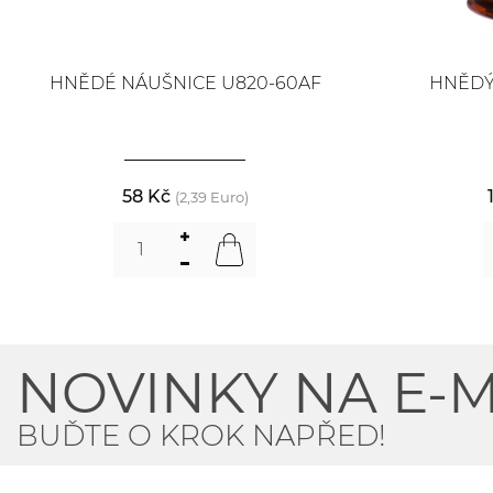
HNĚDÉ NÁUŠNICE U820-60AF
HNĚDÝ
58 Kč
(2,39 Euro)
NOVINKY NA E-M
BUĎTE O KROK NAPŘED!