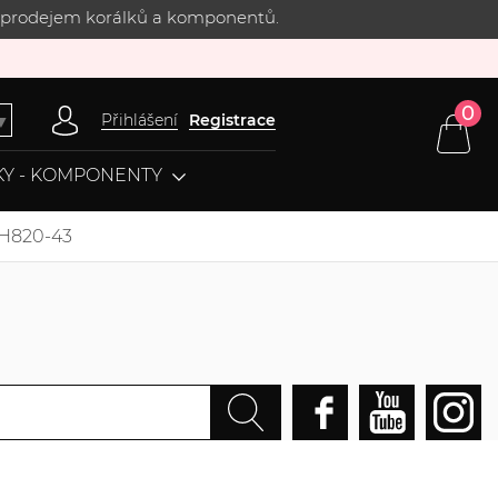
 s prodejem korálků a komponentů.
0
Přihlášení
Registrace
▼
Y - KOMPONENTY
FH820-43