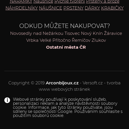
NÁRAMKY
Náušnice
Rychlé tvoření
Prsteny a brože
NÁHRDELNÍKY
NÁUŠNICE
PRSTENY
DÁRKY
KRABIČKY
ODKUD MŮŽETE NAKUPOVAT?
Novosedly nad Nežárkou
Tisovec
Nový Knín
Žáravice
Vrbka
Velké Přítočno
Řemíčov
Zlukov
Ostatní města ČR
Copyright © 2019
Arconbijoux.cz
- Versoft.cz - tvorba
www webových stránek
Webové stránky používají k poskytování služeb,
personalizaci reklam a analýze návštěvnosti soubory
cookie. Informace, jak tyto stránky používáte, jsou
sdíleny se společností Google. Používáním souhlasíte s
použitím souborů cookie.