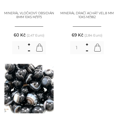
MINERÁL VLOČKOVÝ OBSIDIÁN
MINERÁL DRAČÍ ACHÁT VEL.8 MM
8MM 10KS M/975
10KS M/982
60 Kč
69 Kč
(2,47 Euro)
(2,84 Euro)