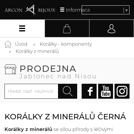
Informace
Select Language
▼
Úvod
Korálky - komponenty
Korálky z minerálů
PRODEJNA
Jablonec nad Nisou
KORÁLKY Z MINERÁLŮ ČERNÁ
Korálky z minerálů
se sílou přírody s léčivými