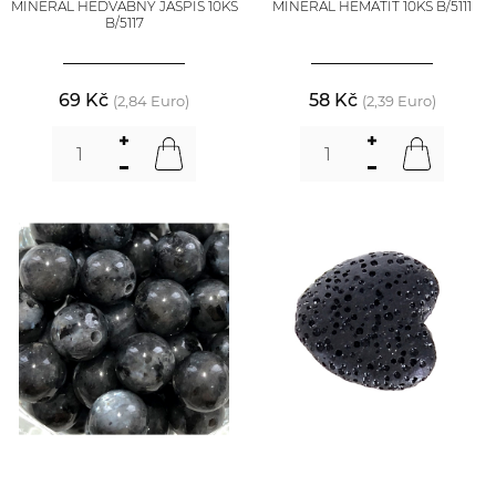
MINERÁL HEDVÁBNÝ JASPIS 10KS
MINERÁL HEMATIT 10KS B/5111
B/5117
69 Kč
58 Kč
(2,84 Euro)
(2,39 Euro)