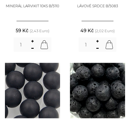
MINERÁL LARVIKIT 10KS B/5110
LÁVOVÉ SRDCE B/5083
59 Kč
49 Kč
(2,43 Euro)
(2,02 Euro)