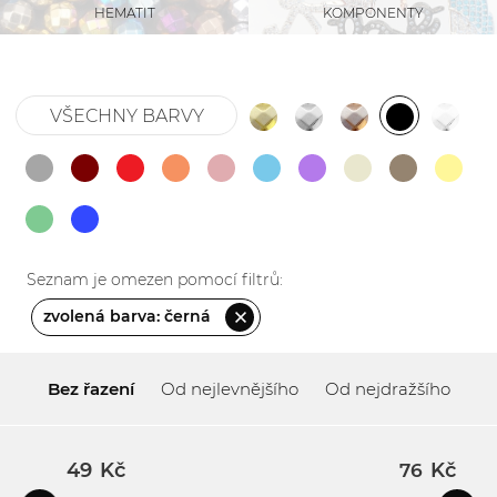
KOMPONENTY
HEMATIT
VŠECHNY BARVY
Seznam je omezen pomocí filtrů:
zvolená barva: černá
Bez řazení
Od nejlevnějšího
Od nejdražšího
Kč
Kč