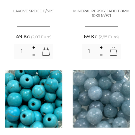
LÁVOVÉ SRDCE B/5091
MINERÁL PERSKÝ JADEIT 8MM
10KS M/971
49 Kč
69 Kč
(2,03 Euro)
(2,85 Euro)