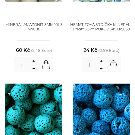
MINERÁL AMAZONIT 8MM 10KS
HEMATITOVÁ SRDÍČKA MINERÁL -
M/1000
TYRKYSOVÝ POKOV 5KS B/5059
60 Kč
24 Kč
(2,48 Euro)
(0,99 Euro)