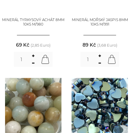
MINERÁL TYRKYSOVÝ ACHÁT 8MM
MINERÁL MOŘSKÝ JASPIS 8MM
10KS M/980
10KS M/991
69 Kč
89 Kč
(2,85 Euro)
(3,68 Euro)