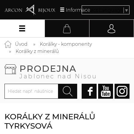
Informace
Select Language
▼
Úvod
Korálky - komponenty
Korálky z minerálů
PRODEJNA
Jablonec nad Nisou
KORÁLKY Z MINERÁLŮ
TYRKYSOVÁ