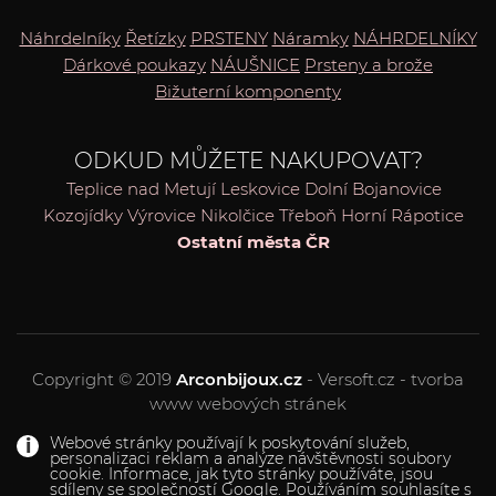
Náhrdelníky
Řetízky
PRSTENY
Náramky
NÁHRDELNÍKY
Dárkové poukazy
NÁUŠNICE
Prsteny a brože
Bižuterní komponenty
ODKUD MŮŽETE NAKUPOVAT?
Teplice nad Metují
Leskovice
Dolní Bojanovice
Kozojídky
Výrovice
Nikolčice
Třeboň
Horní Rápotice
Ostatní města ČR
Copyright © 2019
Arconbijoux.cz
- Versoft.cz - tvorba
www webových stránek
Webové stránky používají k poskytování služeb,
personalizaci reklam a analýze návštěvnosti soubory
cookie. Informace, jak tyto stránky používáte, jsou
sdíleny se společností Google. Používáním souhlasíte s