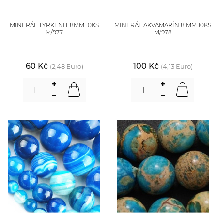
MINERÁL TYRKENIT 8MM 10KS
MINERÁL AKVAMARÍN 8 MM 10KS
M/977
M/978
60 Kč
100 Kč
(2,48 Euro)
(4,13 Euro)