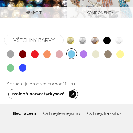
KOMPONENTY
HEMATIT
VŠECHNY BARVY
Seznam je omezen pomocí filtrů:
zvolená barva: tyrkysová
Bez řazení
Od nejlevnějšího
Od nejdražšího