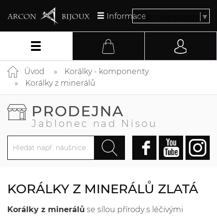
Informace
Select Language
▼
Úvod
Korálky - komponenty
Korálky z minerálů
PRODEJNA
Jablonec nad Nisou
KORÁLKY Z MINERÁLŮ ZLATÁ
Korálky z minerálů
se sílou přírody s léčivými