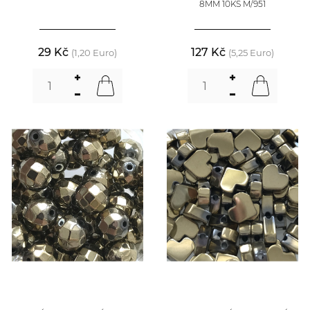
8MM 10KS M/951
29 Kč
127 Kč
(1,20 Euro)
(5,25 Euro)