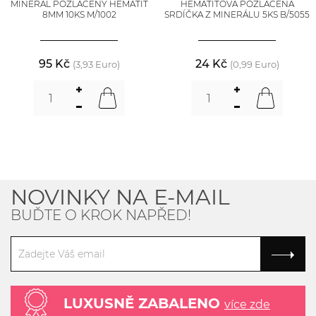
MINERÁL POZLACENÝ HEMATIT
HEMATITOVÁ POZLACENÁ
8MM 10KS M/1002
SRDÍČKA Z MINERÁLU 5KS B/5055
95 Kč
24 Kč
(3,93 Euro)
(0,99 Euro)
NOVINKY NA E-MAIL
BUĎTE O KROK NAPŘED!
LUXUSNĚ ZABALENO
více zde