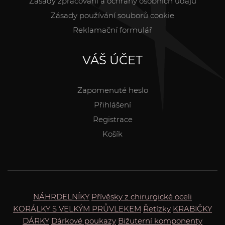
Zásady zpracování a ochrany osobních údajů
Zásady používání souborů cookie
Reklamační formulář
VÁŠ ÚČET
Zapomenuté heslo
Přihlášení
Registrace
Košík
NÁHRDELNÍKY
Přívěsky z chirurgické oceli
KORÁLKY S VELKÝM PRŮVLEKEM
Řetízky
KRABIČKY
DÁRKY
Dárkové poukazy
Bižuterní komponenty