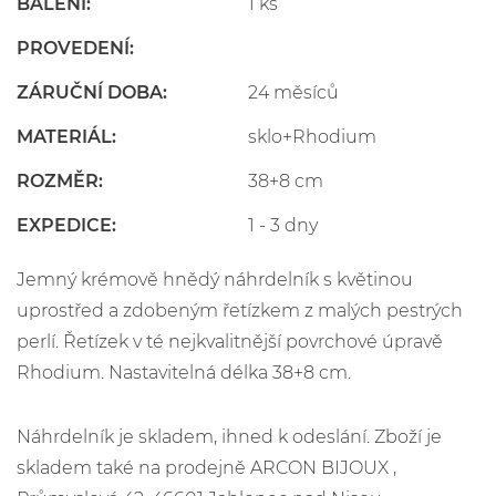
BALENÍ:
1 ks
PROVEDENÍ:
ZÁRUČNÍ DOBA:
24 měsíců
MATERIÁL:
sklo+Rhodium
ROZMĚR:
38+8 cm
EXPEDICE:
1 - 3 dny
Jemný krémově hnědý náhrdelník s květinou
uprostřed a zdobeným řetízkem z malých pestrých
perlí. Řetízek v té nejkvalitnější povrchové úpravě
Rhodium. Nastavitelná délka 38+8 cm.
Náhrdelník je skladem, ihned k odeslání. Zboží je
skladem také na prodejně ARCON BIJOUX ,