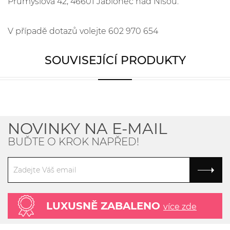
Průmyslová 42, 46601 Jablonec nad Nisou.
V případě dotazů volejte 602 970 654
SOUVISEJÍCÍ PRODUKTY
NOVINKY NA E-MAIL
BUĎTE O KROK NAPŘED!
LUXUSNĚ ZABALENO
více zde