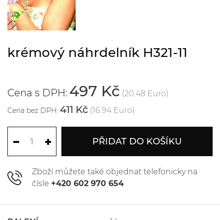
krémový náhrdelník H321-11
497 Kč
Cena s DPH:
(20.48 Euro)
411 Kč
(16.94 Euro)
Cena bez DPH:
PŘIDAT DO KOŠÍKU
Zboží můžete také objednat telefonicky na
čísle
+420 602 970 654