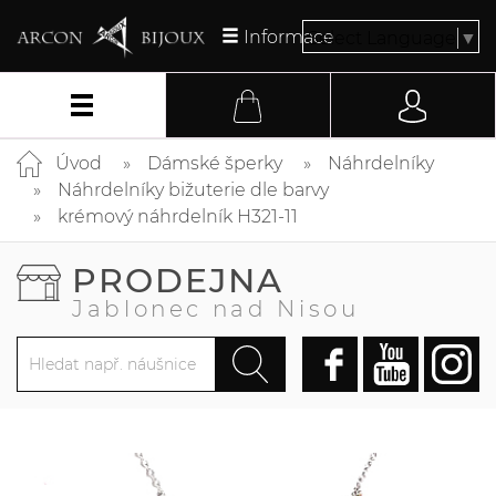
Informace
Select Language
▼
Úvod
Dámské šperky
Náhrdelníky
Náhrdelníky bižuterie dle barvy
krémový náhrdelník H321-11
PRODEJNA
Jablonec nad Nisou