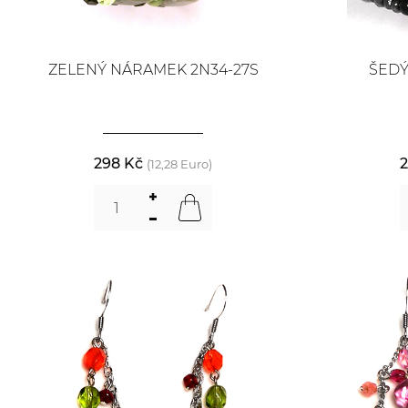
ZELENÝ NÁRAMEK 2N34-27S
ŠEDÝ
298 Kč
2
(12,28 Euro)