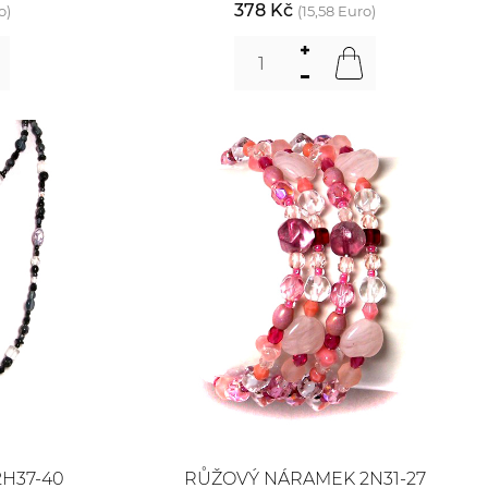
378 Kč
o)
(15,58 Euro)
H37-40
RŮŽOVÝ NÁRAMEK 2N31-27