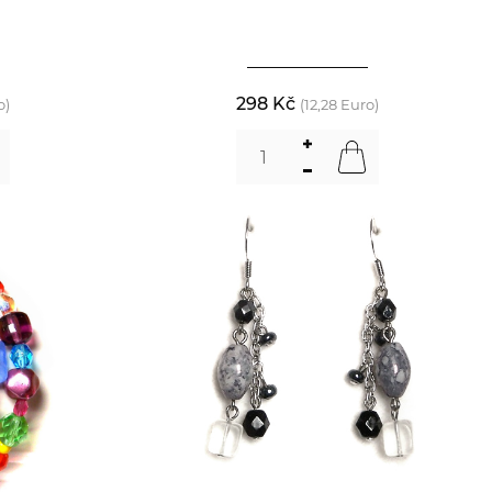
298 Kč
o)
(12,28 Euro)