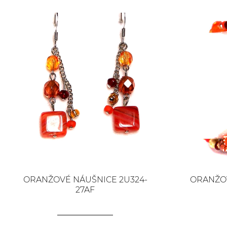
ORANŽOVÉ NÁUŠNICE 2U324-
ORANŽOV
27AF