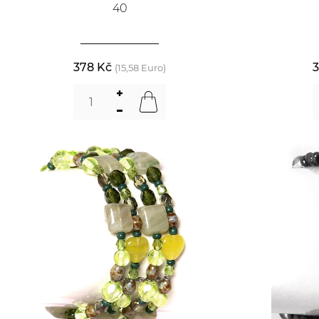
40
378 Kč
3
(15,58 Euro)