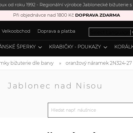
joux od roku 1992 - Regionální výrobce Jablonecké bižuterie
Při objednávce nad 1800 Kč
DOPRAVA ZDARMA
Velkoobchod
Doprava a platba
Select Language
ÁNSKÉ ŠPERKY
KRABIČKY - POUKAZY
KORÁLK
mky bižuterie dle barvy
oranžový náramek 2N324-27
A
Jablonec nad Nisou