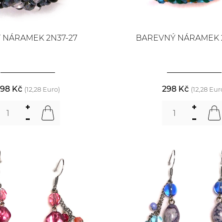
 NÁRAMEK 2N37-27
BAREVNÝ NÁRAMEK 
98 Kč
298 Kč
(12,28 Euro)
(12,28 Eur