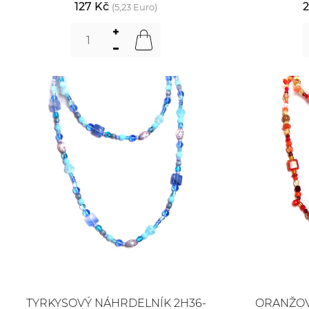
127 Kč
2
(5,23 Euro)
TYRKYSOVÝ NÁHRDELNÍK 2H36-
ORANŽOV