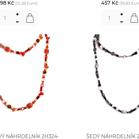
98 Kč
457 Kč
(12,28 Euro)
(18,83 Eur
Ý NÁHRDELNÍK 2H324-
ŠEDÝ NÁHRDELNÍK 2