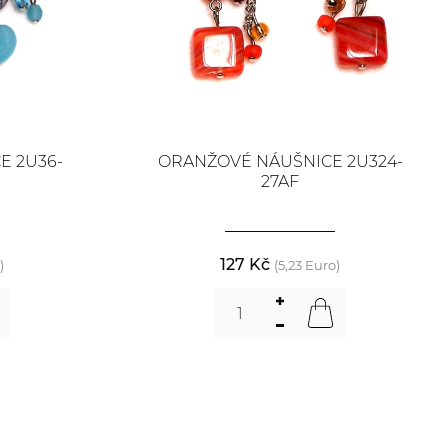
E 2U36-
ORANŽOVÉ NÁUŠNICE 2U324-
27AF
127 Kč
)
(5,23 Euro)