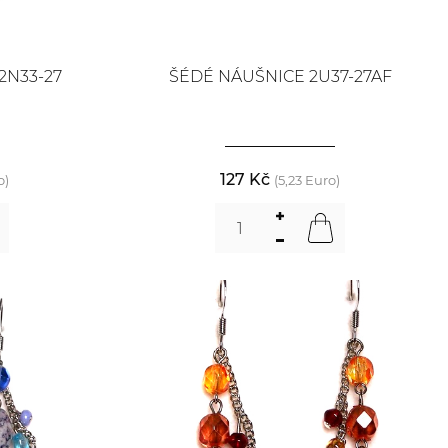
2N33-27
ŠÉDÉ NÁUŠNICE 2U37-27AF
127 Kč
o)
(5,23 Euro)