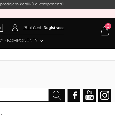
 s prodejem korálků a komponentů.
0
Přihlášení
Registrace
▼
Y - KOMPONENTY