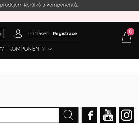
 s prodejem korálků a komponentů.
0
Přihlášení
Registrace
▼
Y - KOMPONENTY