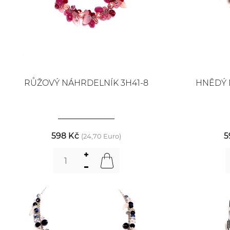
RŮŽOVÝ NÁHRDELNÍK 3H41-8
HNĚDÝ 
598 Kč
5
(24,70 Euro)