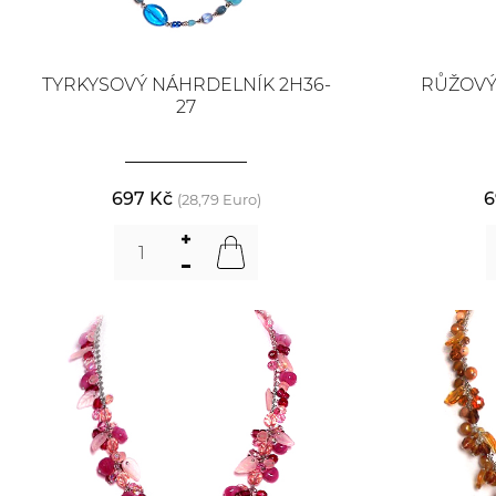
TYRKYSOVÝ NÁHRDELNÍK 2H36-
RŮŽOVÝ
27
697 Kč
6
(28,79 Euro)