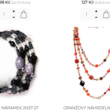
98 Kč
127 Kč
(24,70 Euro)
(5,25 Euro
 NÁRAMEK 2N37-27
ORANŽOVÝ NÁHRDELNÍ