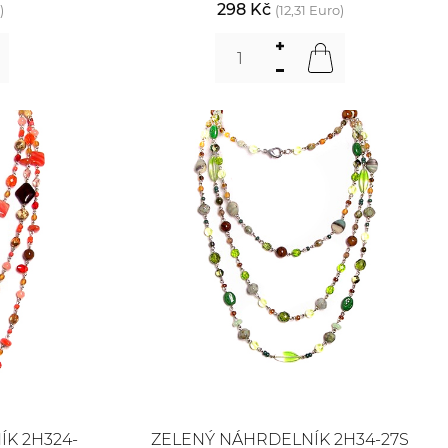
298 Kč
)
(12,31 Euro)
K 2H324-
ZELENÝ NÁHRDELNÍK 2H34-27S