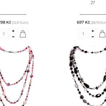
27
298 Kč
697 Kč
(12,31 Euro)
(28,79 Eur