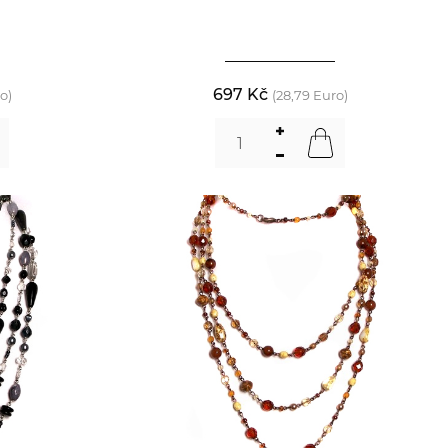
697 Kč
o)
(28,79 Euro)