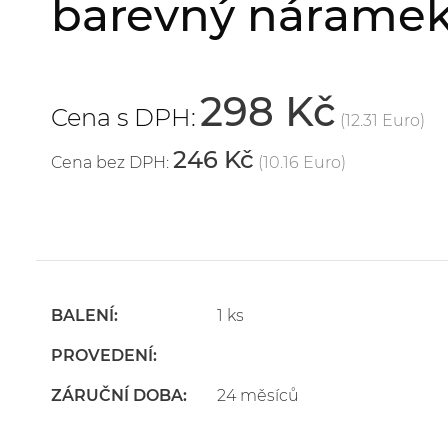
barevný náramek
298 Kč
Cena s DPH:
(12.31 Euro)
246 Kč
Cena bez DPH:
(10.16 Euro)
BALENÍ:
1 ks
PROVEDENÍ:
ZÁRUČNÍ DOBA:
24 měsíců