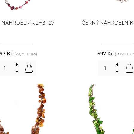
 NÁHRDELNÍK 2H31-27
ČERNÝ NÁHRDELNÍK 
97 Kč
697 Kč
(28,79 Euro)
(28,79 Eur