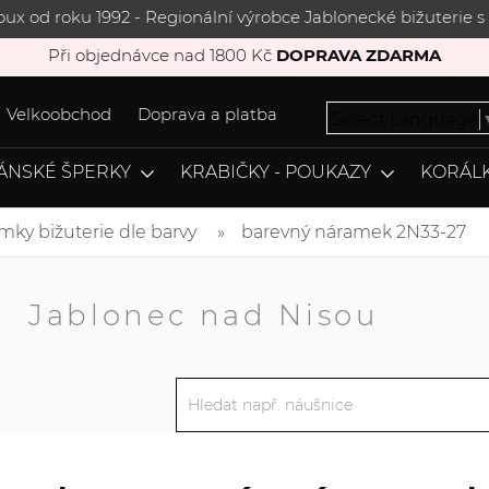
joux od roku 1992 - Regionální výrobce Jablonecké bižuterie
Při objednávce nad 1800 Kč
DOPRAVA ZDARMA
Velkoobchod
Doprava a platba
Select Language
ÁNSKÉ ŠPERKY
KRABIČKY - POUKAZY
KORÁLK
mky bižuterie dle barvy
barevný náramek 2N33-27
A
Jablonec nad Nisou