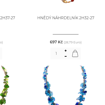
2H37-27
HNĚDÝ NÁHRDELNÍK 2H32-27
697 Kč
o)
(28,79 Euro)