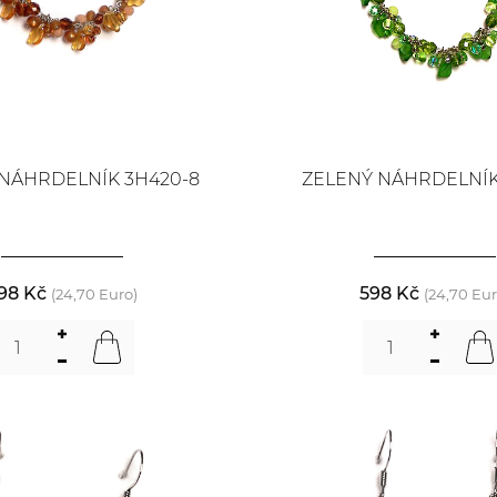
NÁHRDELNÍK 3H420-8
ZELENÝ NÁHRDELNÍK
98 Kč
598 Kč
(24,70 Euro)
(24,70 Eur