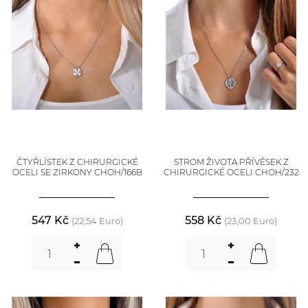
ČTYŘLÍSTEK Z CHIRURGICKÉ
STROM ŽIVOTA PŘÍVĚSEK Z
OCELI SE ZIRKONY CHOH/166B
CHIRURGICKÉ OCELI CHOH/232
547 Kč
558 Kč
(22,54 Euro)
(23,00 Euro)