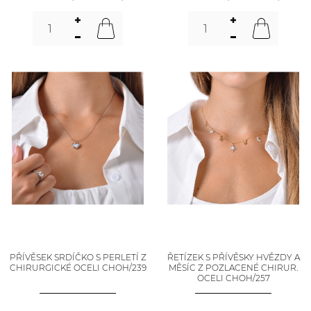
PŘÍVĚSEK SRDÍČKO S PERLETÍ Z
ŘETÍZEK S PŘÍVĚSKY HVĚZDY A
CHIRURGICKÉ OCELI CHOH/239
MĚSÍC Z POZLACENÉ CHIRUR.
OCELI CHOH/257