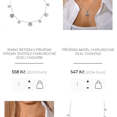
JEMNÝ ŘETÍZEK S PŘÍVĚSKY
PŘÍVĚSEK ANDĚL CHIRURGICKÁ
STROMY ŽIVOTA Z CHIRURGICKÉ
OCEL CHOH/142
OCELI CHOH/195
558 Kč
547 Kč
(23,00 Euro)
(22,54 Euro)