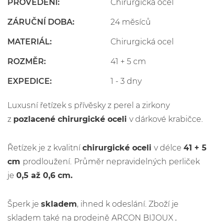
PROVEDENÍ:
Chirurgická ocel
ZÁRUČNÍ DOBA:
24 měsíců
MATERIÁL:
Chirurgická ocel
ROZMĚR:
41 + 5 cm
EXPEDICE:
1 - 3 dny
Luxusní řetízek s přívěsky z perel a zirkony
z
pozlacené c
hirurgické oceli
v dárkové krabičce.
Řetízek je z kvalitní
chirurgické oceli
v délce
41 + 5
cm
prodloužení.
Průměr nepravidelných perliček
je
0,5 až 0,6 cm.
Šperk je
skladem
, ihned k odeslání. Zboží je
skladem také na prodejně ARCON BIJOUX ,