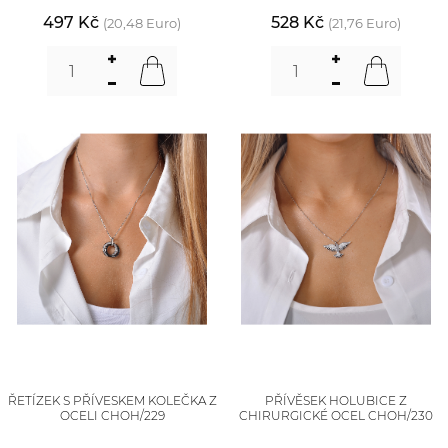
497 Kč
528 Kč
(20,48 Euro)
(21,76 Euro)
ŘETÍZEK S PŘÍVESKEM KOLEČKA Z
PŘÍVĚSEK HOLUBICE Z
OCELI CHOH/229
CHIRURGICKÉ OCEL CHOH/230