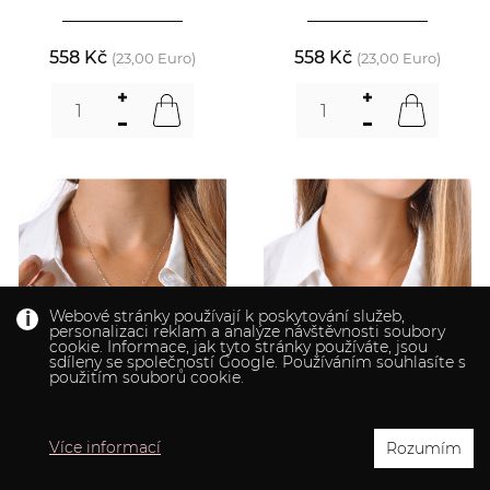
558 Kč
558 Kč
(23,00 Euro)
(23,00 Euro)
Webové stránky používají k poskytování služeb,
personalizaci reklam a analýze návštěvnosti soubory
cookie. Informace, jak tyto stránky používáte, jsou
sdíleny se společností Google. Používáním souhlasíte s
použitím souborů cookie.
Více informací
Rozumím
DVOJITÝ PŘÍVĚSEK V Z
DVOJITÝ PŘÍVĚSEK V Z
CHIRURGICKÉ OCELI CHOH/233
POZLACENÉ CHIRURGICKÉ OCELI