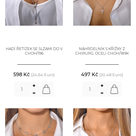
HADÍ ŘETÍZEK SE SLZAMI DO V
NÁHRDELNÍK S KŘÍŽKY Z
CHOH/196
CHIRURG. OCELI CHOH/189K
598 Kč
497 Kč
(24,64 Euro)
(20,48 Euro)