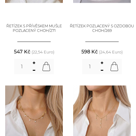
ŘETÍZEK S PŘÍVĚSKEM MUŠLE
ŘETÍZEK POZLACENÝ S OZDOBOU
POZLACENÝ CHOH/271
CHOH/269
547 Kč
598 Kč
(22,54 Euro)
(24,64 Euro)