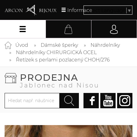
Informace
Select Language
▼
Úvod
Dámské šperky
Náhrdelníky
Náhrdelníky CHIRURGICKÁ OCEL
Řetízek s perlami pozlacený CHOH/276
PRODEJNA
Jablonec nad Nisou