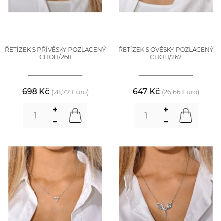
ŘETÍZEK S PŘÍVĚSKY POZLACENÝ
ŘETÍZEK S OVĚSKY POZLACENÝ
CHOH/268
CHOH/267
698 Kč
647 Kč
(28,77 Euro)
(26,66 Euro)