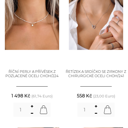
ŘÍČNÍ PERLY A PŘÍVĚSEK Z
ŘETÍZEK A SRDÍČKO SE ZIRKONY Z
POZLACENÉ OCELI CHOH/224
CHIRURGICKÉ OCELI CHOH/241
1 498 Kč
558 Kč
(61,74 Euro)
(23,00 Euro)