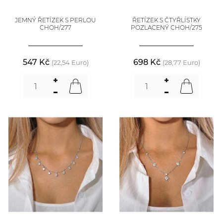
JEMNÝ ŘETÍZEK S PERLOU
ŘETÍZEK S ČTYŘLÍSTKY
CHOH/277
POZLACENÝ CHOH/275
547 Kč
698 Kč
(22,54 Euro)
(28,77 Euro)