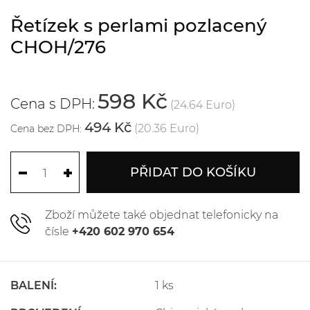
Řetízek s perlami pozlacený
CHOH/276
598 Kč
Cena s DPH:
(24.64 Euro)
494 Kč
(20.36 Euro)
Cena bez DPH:
PŘIDAT DO KOŠÍKU
Zboží můžete také objednat telefonicky na
čísle
+420 602 970 654
BALENÍ:
1 ks