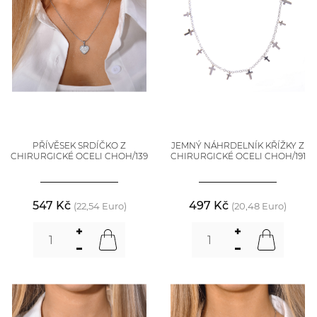
PŘÍVĚSEK SRDÍČKO Z
JEMNÝ NÁHRDELNÍK KŘÍŽKY Z
CHIRURGICKÉ OCELI CHOH/139
CHIRURGICKÉ OCELI CHOH/191
547 Kč
497 Kč
(22,54 Euro)
(20,48 Euro)