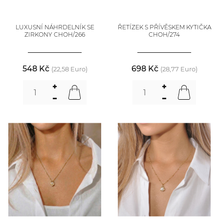
LUXUSNÍ NÁHRDELNÍK SE
ŘETÍZEK S PŘÍVĚSKEM KYTIČKA
ZIRKONY CHOH/266
CHOH/274
548 Kč
698 Kč
(22,58 Euro)
(28,77 Euro)