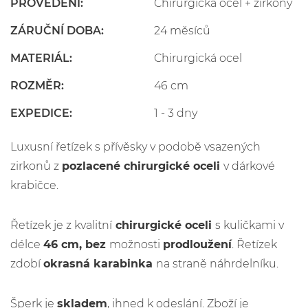
PROVEDENÍ:
Chirurgická ocel + zirkony
ZÁRUČNÍ DOBA:
24 měsíců
MATERIÁL:
Chirurgická ocel
ROZMĚR:
46 cm
EXPEDICE:
1 - 3 dny
Luxusní řetízek s přívěsky v podobě vsazených
zirkonů z
pozlacené c
hirurgické oceli
v dárkové
krabičce.
Řetízek je z kvalitní
chirurgické oceli
s kuličkami v
délce
46 cm, bez
možnosti
prodloužení
. Řetízek
zdobí
okrasná karabinka
na straně náhrdelníku.
Šperk je
skladem
, ihned k odeslání. Zboží je