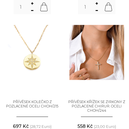
PŘÍVĚSEK KOLEČKO Z
PŘÍVĚSEK KŘÍŽEK SE ZIRKONY Z
POZLACENÉ OCELI CHOH/215
POZLACENÉ CHIRUR. OCELI
CHOH/244
697 Kč
558 Kč
(28,72 Euro)
(23,00 Euro)