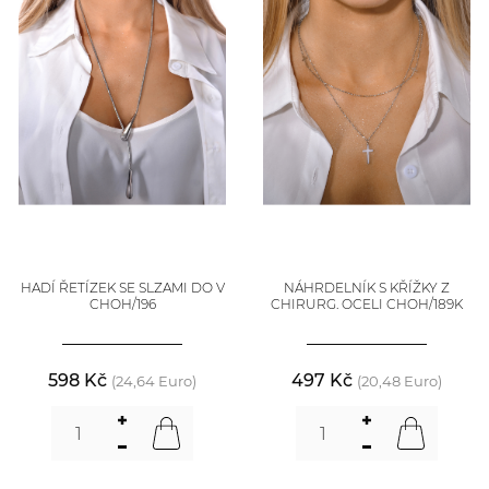
HADÍ ŘETÍZEK SE SLZAMI DO V
NÁHRDELNÍK S KŘÍŽKY Z
CHOH/196
CHIRURG. OCELI CHOH/189K
598 Kč
497 Kč
(24,64 Euro)
(20,48 Euro)