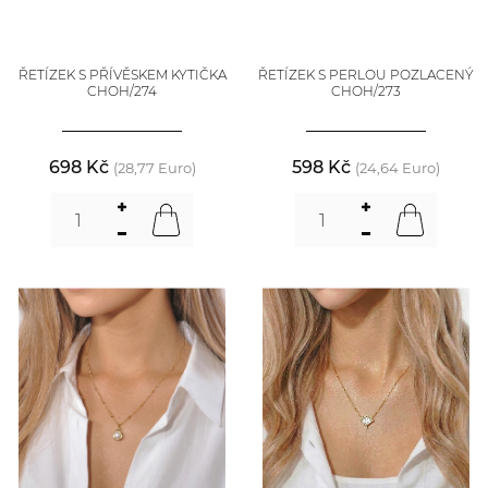
ŘETÍZEK S PŘÍVĚSKEM KYTIČKA
ŘETÍZEK S PERLOU POZLACENÝ
CHOH/274
CHOH/273
698 Kč
598 Kč
(28,77 Euro)
(24,64 Euro)