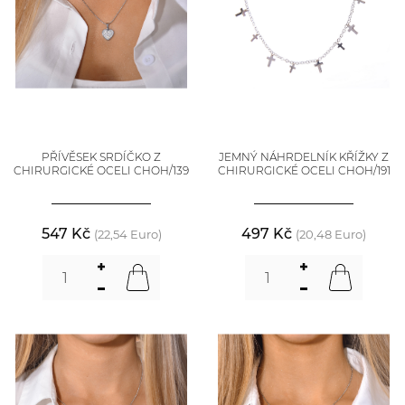
PŘÍVĚSEK SRDÍČKO Z
JEMNÝ NÁHRDELNÍK KŘÍŽKY Z
CHIRURGICKÉ OCELI CHOH/139
CHIRURGICKÉ OCELI CHOH/191
547 Kč
497 Kč
(22,54 Euro)
(20,48 Euro)