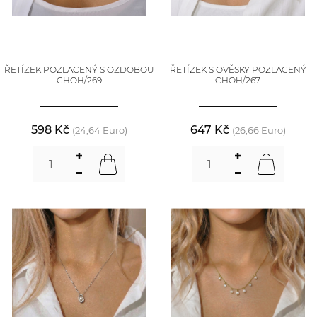
ŘETÍZEK POZLACENÝ S OZDOBOU
ŘETÍZEK S OVĚSKY POZLACENÝ
CHOH/269
CHOH/267
598 Kč
647 Kč
(24,64 Euro)
(26,66 Euro)