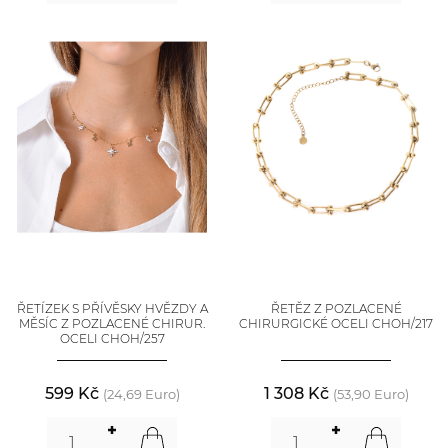
ŘETÍZEK S PŘÍVĚSKY HVĚZDY A
ŘETĚZ Z POZLACENÉ
MĚSÍC Z POZLACENÉ CHIRUR.
CHIRURGICKÉ OCELI CHOH/217
OCELI CHOH/257
599 Kč
1 308 Kč
(24,69 Euro)
(53,90 Euro)