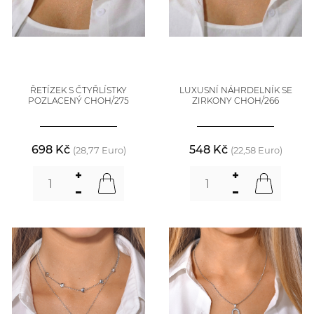
ŘETÍZEK S ČTYŘLÍSTKY
LUXUSNÍ NÁHRDELNÍK SE
POZLACENÝ CHOH/275
ZIRKONY CHOH/266
698 Kč
548 Kč
(28,77 Euro)
(22,58 Euro)