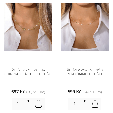
ŘETÍZEK POZLACENÁ
ŘETÍZEK POZLACENÝ S
CHIRURGICKÁ OCEL CHOH/261
PERLIČKAMI CHOH/260
697 Kč
599 Kč
(28,72 Euro)
(24,69 Euro)