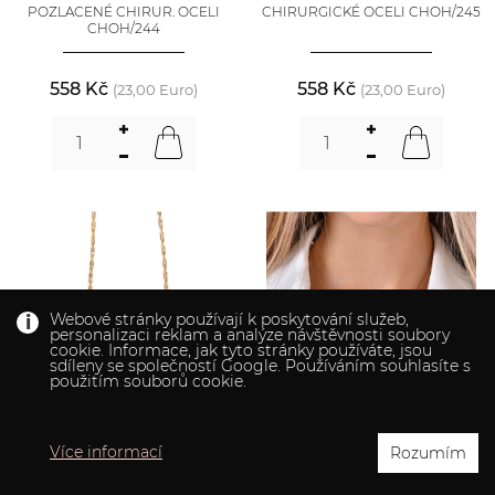
POZLACENÉ CHIRUR. OCELI
CHIRURGICKÉ OCELI CHOH/245
CHOH/244
558 Kč
558 Kč
(23,00 Euro)
(23,00 Euro)
Webové stránky používají k poskytování služeb,
personalizaci reklam a analýze návštěvnosti soubory
cookie. Informace, jak tyto stránky používáte, jsou
sdíleny se společností Google. Používáním souhlasíte s
použitím souborů cookie.
Více informací
Rozumím