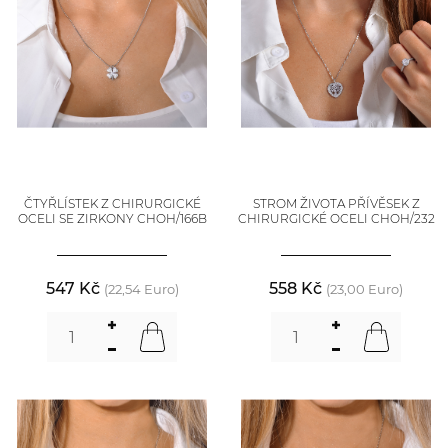
ČTYŘLÍSTEK Z CHIRURGICKÉ
STROM ŽIVOTA PŘÍVĚSEK Z
OCELI SE ZIRKONY CHOH/166B
CHIRURGICKÉ OCELI CHOH/232
547 Kč
558 Kč
(22,54 Euro)
(23,00 Euro)