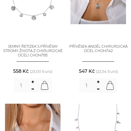
JEMNÝ ŘETÍZEK S PŘÍVĚSKY
PŘÍVĚSEK ANDĚL CHIRURGICKÁ
STROMY ŽIVOTA Z CHIRURGICKÉ
OCEL CHOH/142
OCELI CHOH/195
558 Kč
547 Kč
(23,00 Euro)
(22,54 Euro)