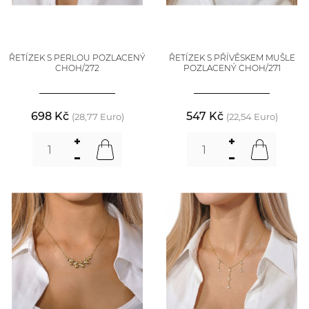
ŘETÍZEK S PERLOU POZLACENÝ
ŘETÍZEK S PŘÍVĚSKEM MUŠLE
CHOH/272
POZLACENÝ CHOH/271
698 Kč
547 Kč
(28,77 Euro)
(22,54 Euro)