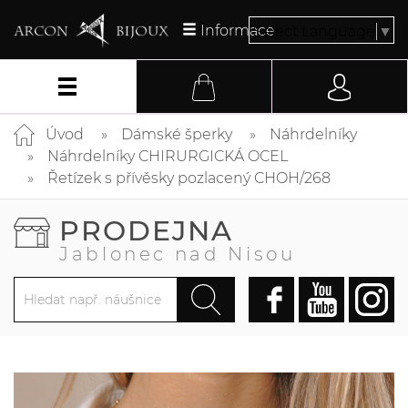
Informace
Select Language
▼
Úvod
Dámské šperky
Náhrdelníky
Náhrdelníky CHIRURGICKÁ OCEL
Řetízek s přívěsky pozlacený CHOH/268
PRODEJNA
Jablonec nad Nisou