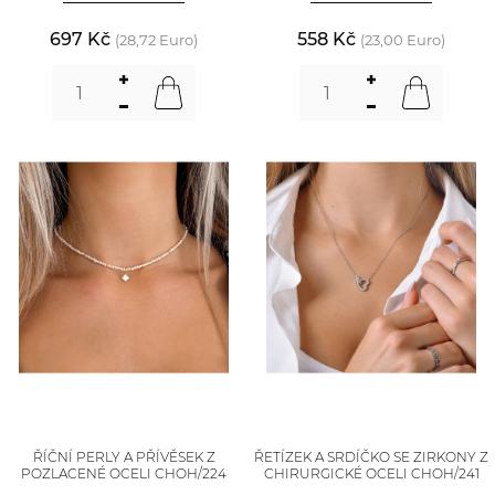
697 Kč
558 Kč
(28,72 Euro)
(23,00 Euro)
ŘÍČNÍ PERLY A PŘÍVĚSEK Z
ŘETÍZEK A SRDÍČKO SE ZIRKONY Z
POZLACENÉ OCELI CHOH/224
CHIRURGICKÉ OCELI CHOH/241