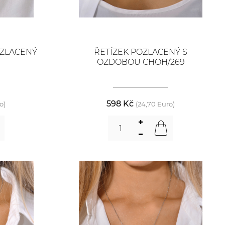
OZLACENÝ
ŘETÍZEK POZLACENÝ S
OZDOBOU CHOH/269
598 Kč
o)
(24,70 Euro)