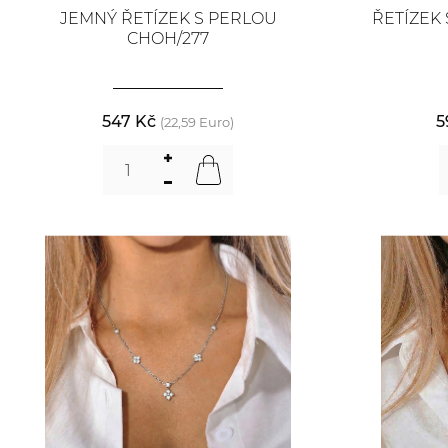
JEMNÝ ŘETÍZEK S PERLOU
ŘETÍZEK
CHOH/277
547 Kč
5
(22,59 Euro)