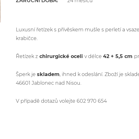
ZÁRUČNÍ DOBA:
24 měsíců
Luxusní řetízek s přívěskem mušle s perletí a vsaz
krabičce.
Řetízek z
chirurgické oceli
v délce
42 + 5,5 cm
p
Šperk je
skladem
, ihned k odeslání. Zboží je sk
46601 Jablonec nad Nisou.
V případě dotazů volejte 602 970 654