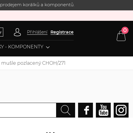
 s prodejem korálků a komponentů.
0
Přihlášení
Registrace
▼
Y - KOMPONENTY
m mušle pozlacený CHOH/271