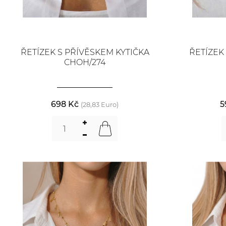
ŘETÍZEK S PŘÍVĚSKEM KYTIČKA
ŘETÍZEK
CHOH/274
698 Kč
5
(28,83 Euro)