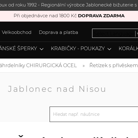
joux od roku 1992 - Regionální výrobce Jablonecké bižuterie
Při objednávce nad 1800 Kč
DOPRAVA ZDARMA
Velkoobchod
Doprava a platba
Select Language
ÁNSKÉ ŠPERKY
KRABIČKY - POUKAZY
KORÁLK
áhrdelníky CHIRURGICKÁ OCEL
Řetízek s přívěske
A
Jablonec nad Nisou