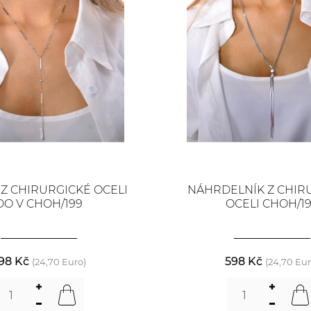
 Z CHIRURGICKÉ OCELI
NÁHRDELNÍK Z CHIR
DO V CHOH/199
OCELI CHOH/1
98 Kč
598 Kč
(24,70 Euro)
(24,70 Eur