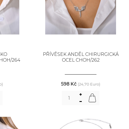
ČKO
PŘÍVĚSEK ANDĚL CHIRURGICKÁ
HOH/264
OCEL CHOH/262
598 Kč
o)
(24,70 Euro)