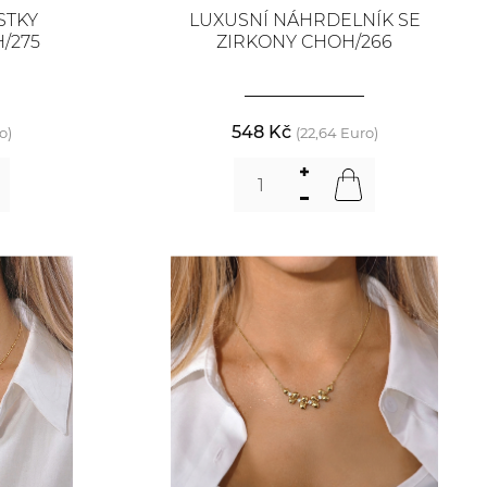
STKY
LUXUSNÍ NÁHRDELNÍK SE
/275
ZIRKONY CHOH/266
548 Kč
o)
(22,64 Euro)