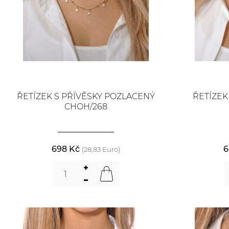
ŘETÍZEK S PŘÍVĚSKY POZLACENÝ
ŘETÍZEK
CHOH/268
698 Kč
6
(28,83 Euro)