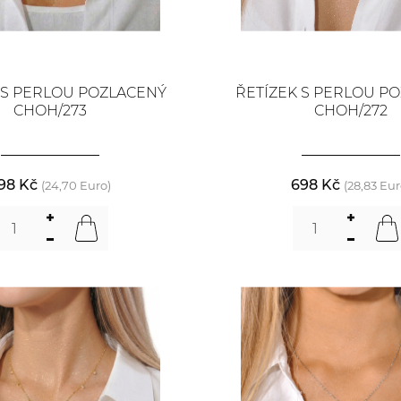
 S PERLOU POZLACENÝ
ŘETÍZEK S PERLOU P
CHOH/273
CHOH/272
98 Kč
698 Kč
(24,70 Euro)
(28,83 Eur