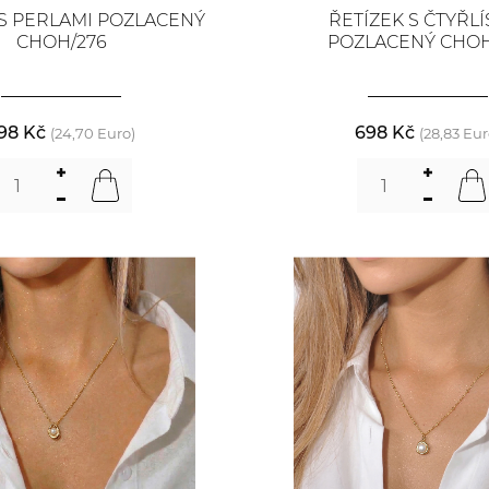
 S PERLAMI POZLACENÝ
ŘETÍZEK S ČTYŘLÍ
CHOH/276
POZLACENÝ CHOH
98 Kč
698 Kč
(24,70 Euro)
(28,83 Eur