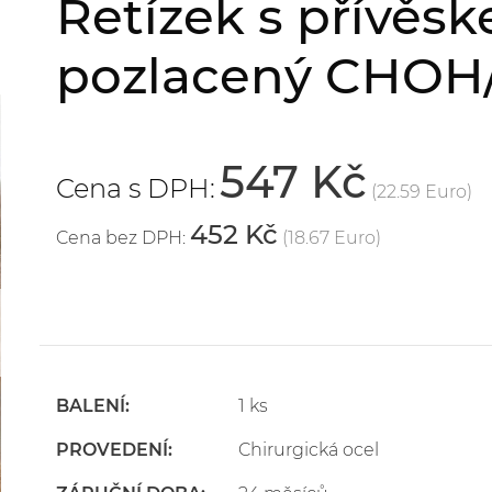
Řetízek s přívěs
pozlacený CHOH/
547 Kč
Cena s DPH:
(22.59 Euro)
452 Kč
Cena bez DPH:
(18.67 Euro)
BALENÍ:
1 ks
PROVEDENÍ:
Chirurgická ocel