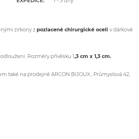
EXPEDICE:
1 - 3 dny
enými zirkony z
pozlacené c
hirurgické oceli
v dárkové
rodloužení.
Rozměry přívěsku 1
,3 cm x 1,3 cm.
ladem také na prodejně ARCON BIJOUX , Průmyslová 42,