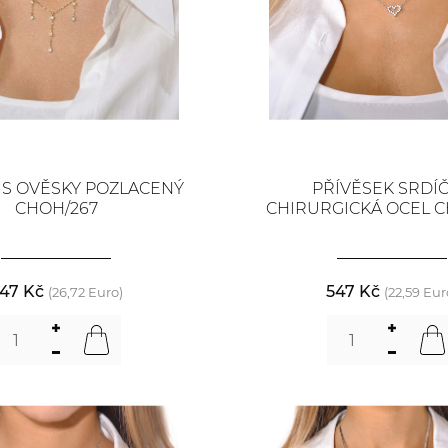
 S OVĚSKY POZLACENÝ
PŘÍVĚSEK SRDÍ
CHOH/267
CHIRURGICKÁ OCEL C
47 Kč
547 Kč
(26,72 Euro)
(22,59 Eur