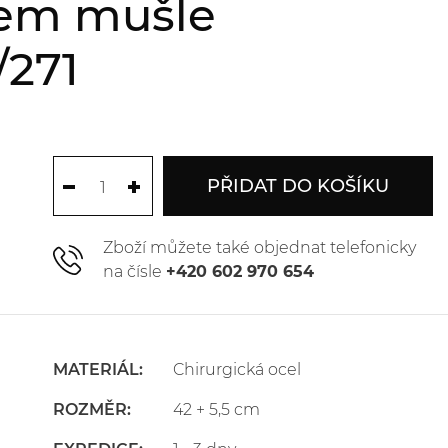
kem mušle
271
PŘIDAT DO KOŠÍKU
Zboží můžete také objednat telefonicky
na čísle
+420 602 970 654
MATERIÁL:
Chirurgická ocel
ROZMĚR:
42 + 5,5 cm