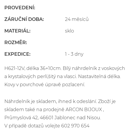
PROVEDENÍ:
ZÁRUČNÍ DOBA:
24 měsíců
MATERIÁL:
sklo
ROZMĚR:
EXPEDICE:
1 - 3 dny
H621-12V, délka 36+10cm. Bílý náhrdelník z voskových
a krystalových perlí,šitý na vlasci. Nastavitelná délka.
Kovy v povrchové úpravě pozlacení.
Náhrdelník je skladem, ihned k odeslání. Zboží je
skladem také na prodejně ARCON BIJOUX ,
Průmyslová 42, 46601 Jablonec nad Nisou.
V případě dotazů volejte 602 970 654