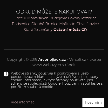
ODKUD MŮŽETE NAKUPOVAT?
Jiřice u Moravských Budějovic
Bavory
Pozořice
Podsedice
Dlouhá Brtnice
Mrákotín
Chvalíkovice
Staré Jesenčany
Ostatní města ČR
Copyright © 2019
Arconbijoux.cz
- Versoft.cz - tvorba
www webových stránek
Webové stránky používají k poskytování služeb,
personalizaci reklam a analýze návštěvnosti soubory
cookie. Informace, jak tyto stránky používáte, jsou
sdíleny se společností Google. Používáním souhlasíte s
použitím souborů cookie.
Více informací
Rozumím