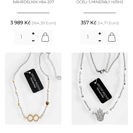
NÁHRDELNÍK H64-207
OCELI S MINERÁLY H/RH2
3 989 Kč
357 Kč
(164,39 Euro)
(14,71 Euro)