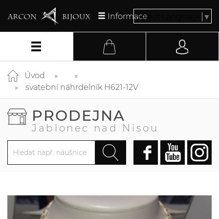
Informace
Select Language
▼
Úvod
svatební náhrdelník H621-12V
PRODEJNA
Jablonec nad Nisou