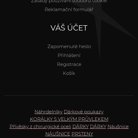
Zásady používání souborů cookie
Reklamační formulář
VÁŠ ÚČET
Zapomenuté heslo
Přihlášení
Registrace
Košík
Náhrdelníky
Dárkové poukazy
KORÁLKY S VELKÝM PRŮVLEKEM
Přívěsky z chirurgické oceli
DÁRKY
DÁRKY
Náušnice
NÁUŠNICE
PRSTENY