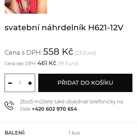
svatební náhrdelník H621-12V
558 Kč
Cena s DPH:
(23 Euro)
461 Kč
(19 Euro)
Cena bez DPH:
PŘIDAT DO KOŠÍKU
Zboží můžete také objednat telefonicky na
čísle
+420 602 970 654
BALENÍ:
1 kus