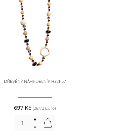
DŘEVĚNÝ NÁHRDELNÍK H321-57
697 Kč
(28,72 Euro)