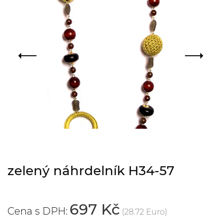
zelený náhrdelník H34-57
697 Kč
Cena s DPH:
(28.72 Euro)