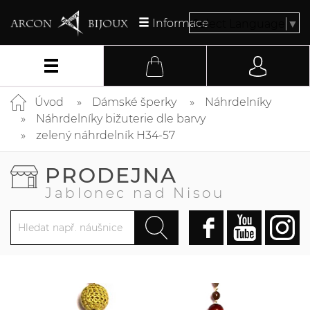
Informace
Select Language
▼
Úvod
Dámské šperky
Náhrdelníky
Náhrdelníky bižuterie dle barvy
zelený náhrdelník H34-57
PRODEJNA
Jablonec nad Nisou