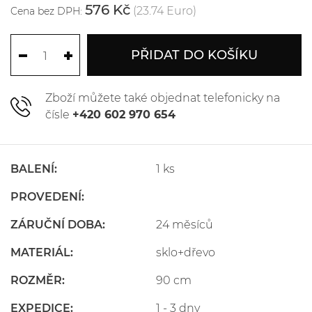
576 Kč
(23.74 Euro)
Cena bez DPH:
PŘIDAT DO KOŠÍKU
Zboží můžete také objednat telefonicky na
čísle
+420 602 970 654
BALENÍ:
1 ks
PROVEDENÍ:
ZÁRUČNÍ DOBA:
24 měsíců
MATERIÁL:
sklo+dřevo
ROZMĚR:
90 cm
EXPEDICE:
1 - 3 dny