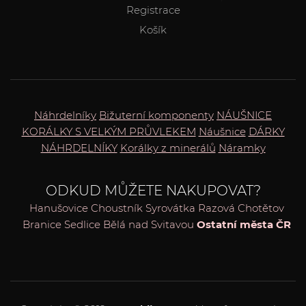
Registrace
Košík
Náhrdelníky
Bižuterní komponenty
NÁUŠNICE
KORÁLKY S VELKÝM PRŮVLEKEM
Náušnice
DÁRKY
NÁHRDELNÍKY
Korálky z minerálů
Náramky
ODKUD MŮŽETE NAKUPOVAT?
Hanušovice
Choustník
Syrovátka
Razová
Chotětov
Branice
Sedlice
Bělá nad Svitavou
Ostatní města ČR