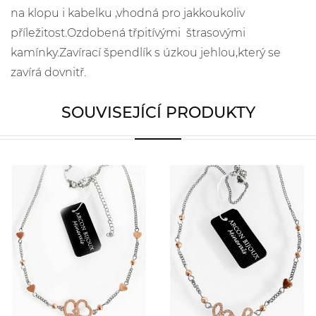
na klopu i kabelku ,vhodná pro jakkoukoliv
příležitost.Ozdobená třpitívými štrasovými
kamínky.Zavírací špendlík s úzkou jehlou,který se
zavírá dovnitř.
SOUVISEJÍCÍ PRODUKTY