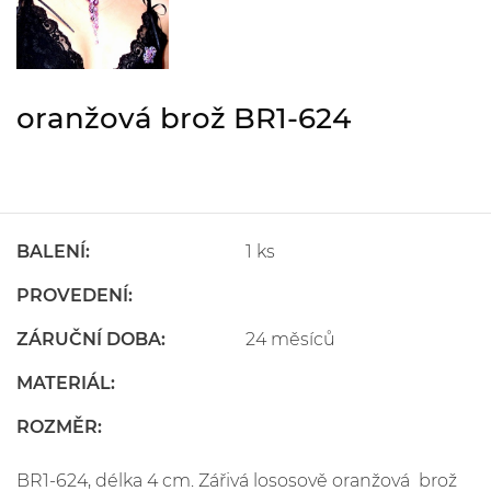
oranžová brož BR1-624
BALENÍ:
1 ks
PROVEDENÍ:
ZÁRUČNÍ DOBA:
24 měsíců
MATERIÁL:
ROZMĚR:
BR1-624, délka 4 cm. Zářivá lososově oranžová brož