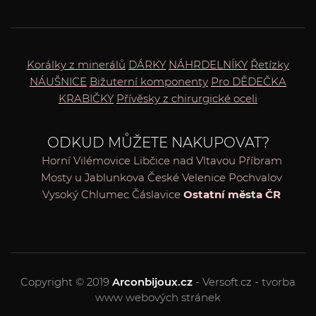
Korálky z minerálů
DÁRKY
NÁHRDELNÍKY
Řetízky
NÁUŠNICE
Bižuterní komponenty
Pro DĚDEČKA
KRABIČKY
Přívěsky z chirurgické oceli
ODKUD MŮŽETE NAKUPOVAT?
Horní Vilémovice
Libčice nad Vltavou
Příbram
Mosty u Jablunkova
České Velenice
Pochvalov
Vysoký Chlumec
Čáslavice
Ostatní města ČR
Copyright © 2019
Arconbijoux.cz
- Versoft.cz - tvorba
www webových stránek