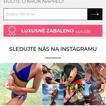
BUĎTE O KROK NAPŘED!
LUXUSNĚ ZABALENO
více zde
SLEDUJTE NÁS NA INSTAGRAMU