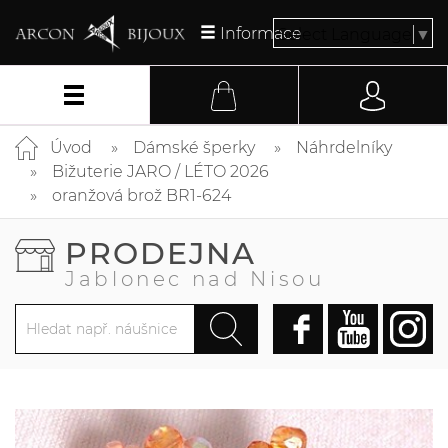
Informace
Select Language
▼
Úvod
Dámské šperky
Náhrdelníky
Bižuterie JARO / LÉTO 2026
oranžová brož BR1-624
PRODEJNA
Jablonec nad Nisou