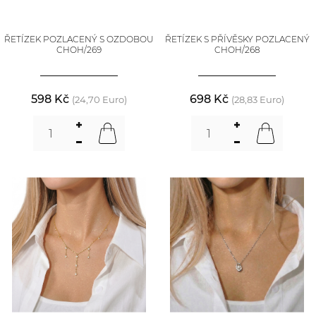
ŘETÍZEK POZLACENÝ S OZDOBOU
ŘETÍZEK S PŘÍVĚSKY POZLACENÝ
CHOH/269
CHOH/268
598 Kč
698 Kč
(24,70 Euro)
(28,83 Euro)