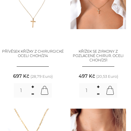
PŘÍVĚSEK KŘÍŽKY Z CHIRURGICKÉ
KŘÍŽEK SE ZIRKONY Z
OCELI CHOH/214
POZLACENÉ CHIRUR. OCELI
CHOH/251
697 Kč
497 Kč
(28,79 Euro)
(20,53 Euro)