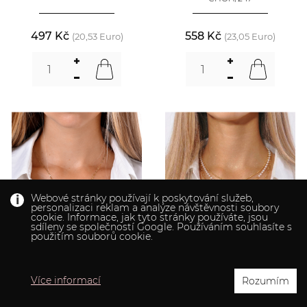
497 Kč
558 Kč
(20,53 Euro)
(23,05 Euro)
Webové stránky používají k poskytování služeb,
personalizaci reklam a analýze návštěvnosti soubory
cookie. Informace, jak tyto stránky používáte, jsou
sdíleny se společností Google. Používáním souhlasíte s
použitím souborů cookie.
Více informací
Rozumím
PŘÍVĚSEK HRANATÝ Z
SET TROJITÝ POZLACENÝ ŘETÍZEK
POZLACENÉ CHIRUR. OCELI
CHOH/249