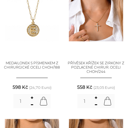
MEDAILONEK S PÍSMENKEM Z
PŘÍVĚSEK KŘÍŽEK SE ZIRKONY Z
CHIRURGICKÉ OCELI CHOH/188
POZLACENÉ CHIRUR. OCELI
CHOH/244
598 Kč
558 Kč
(24,70 Euro)
(23,05 Euro)