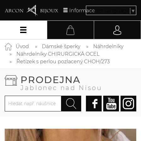
Informace
Select Language
▼
Úvod
Dámské šperky
Náhrdelníky
Náhrdelníky CHIRURGICKÁ OCEL
Řetízek s perlou pozlacený CHOH/273
PRODEJNA
Jablonec nad Nisou