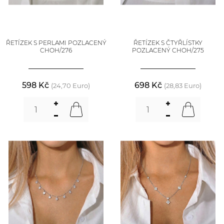
ŘETÍZEK S PERLAMI POZLACENÝ
ŘETÍZEK S ČTYŘLÍSTKY
CHOH/276
POZLACENÝ CHOH/275
598 Kč
698 Kč
(24,70 Euro)
(28,83 Euro)