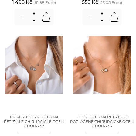
1 498 Kč
558 Kč
(61,88 Euro)
(23,05 Euro)
PŘÍVĚSEK ČTYŘLÍSTEK NA
ČTYŘLÍSTEK NA ŘETÍZKU Z
ŘETÍZKU Z CHIRURGICKÉ OCELI
POZLACENÉ CHIRURGICKÉ OCELI
CHOH/242
CHOH/243