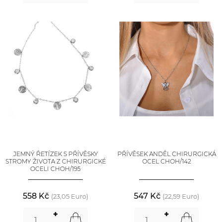
JEMNÝ ŘETÍZEK S PŘÍVĚSKY
PŘÍVĚSEK ANDĚL CHIRURGICKÁ
STROMY ŽIVOTA Z CHIRURGICKÉ
OCEL CHOH/142
OCELI CHOH/195
558 Kč
547 Kč
(23,05 Euro)
(22,59 Euro)