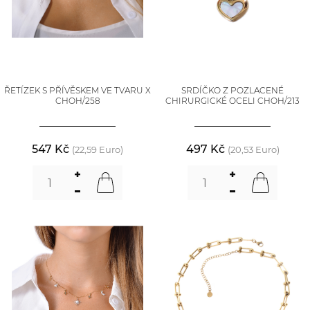
ŘETÍZEK S PŘÍVĚSKEM VE TVARU X
SRDÍČKO Z POZLACENÉ
CHOH/258
CHIRURGICKÉ OCELI CHOH/213
547 Kč
497 Kč
(22,59 Euro)
(20,53 Euro)