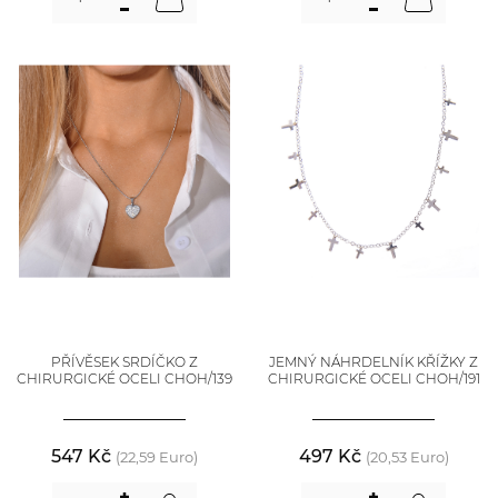
PŘÍVĚSEK SRDÍČKO Z
JEMNÝ NÁHRDELNÍK KŘÍŽKY Z
CHIRURGICKÉ OCELI CHOH/139
CHIRURGICKÉ OCELI CHOH/191
547 Kč
497 Kč
(22,59 Euro)
(20,53 Euro)