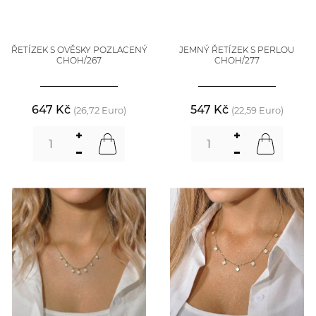
ŘETÍZEK S OVĚSKY POZLACENÝ
JEMNÝ ŘETÍZEK S PERLOU
CHOH/267
CHOH/277
647 Kč
547 Kč
(26,72 Euro)
(22,59 Euro)