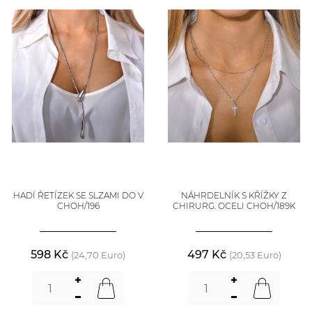
HADÍ ŘETÍZEK SE SLZAMI DO V
NÁHRDELNÍK S KŘÍŽKY Z
CHOH/196
CHIRURG. OCELI CHOH/189K
598 Kč
497 Kč
(24,70 Euro)
(20,53 Euro)