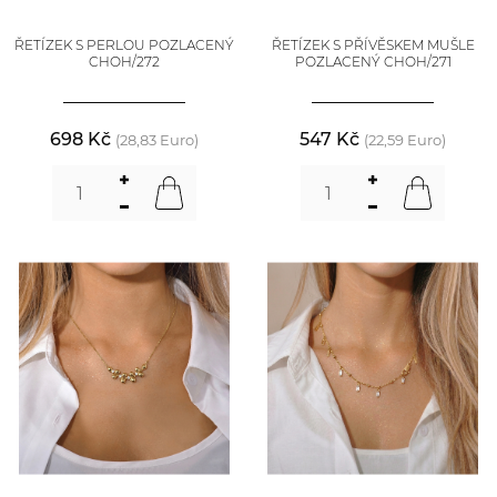
ŘETÍZEK S PERLOU POZLACENÝ
ŘETÍZEK S PŘÍVĚSKEM MUŠLE
CHOH/272
POZLACENÝ CHOH/271
698 Kč
547 Kč
(28,83 Euro)
(22,59 Euro)