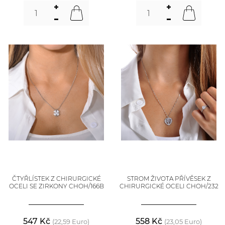
ČTYŘLÍSTEK Z CHIRURGICKÉ
STROM ŽIVOTA PŘÍVĚSEK Z
OCELI SE ZIRKONY CHOH/166B
CHIRURGICKÉ OCELI CHOH/232
547 Kč
558 Kč
(22,59 Euro)
(23,05 Euro)