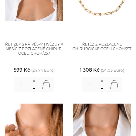
ŘETÍZEK S PŘÍVĚSKY HVĚZDY A
ŘETĚZ Z POZLACENÉ
MĚSÍC Z POZLACENÉ CHIRUR.
CHIRURGICKÉ OCELI CHOH/217
OCELI CHOH/257
599 Kč
1 308 Kč
(24,74 Euro)
(54,03 Euro)