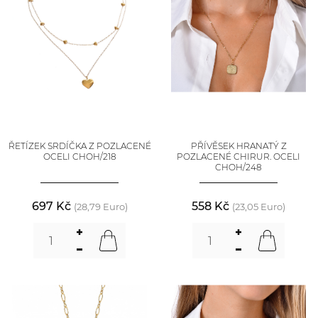
ŘETÍZEK SRDÍČKA Z POZLACENÉ
PŘÍVĚSEK HRANATÝ Z
OCELI CHOH/218
POZLACENÉ CHIRUR. OCELI
CHOH/248
697 Kč
558 Kč
(28,79 Euro)
(23,05 Euro)