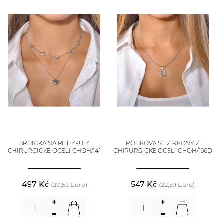
SRDÍČKA NA ŘETÍZKU Z
PODKOVA SE ZIRKONY Z
CHIRURGICKÉ OCELI CHOH/141
CHIRURGICKÉ OCELI CHOH/166D
497 Kč
547 Kč
(20,53 Euro)
(22,59 Euro)