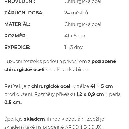
PROVEDENÍ:
Chirurgická ocel
ZÁRUČNÍ DOBA:
24 měsíců
MATERIÁL:
Chirurgická ocel
ROZMĚR:
41 + 5 cm
EXPEDICE:
1 - 3 dny
Luxusní řetízek s perlou a přívěskem z
pozlacené
c
hirurgické oceli
v dárkové krabičce.
Řetízek je z
chirurgické oceli
v délce
41 + 5 cm
prodloužení.
Rozměry přívěsků
1,2 x 0,9 cm
+ perla
0,5 cm.
Šperk je
skladem
, ihned k odeslání. Zboží je
skladem také na prodejně ARCON BIJOUX ,