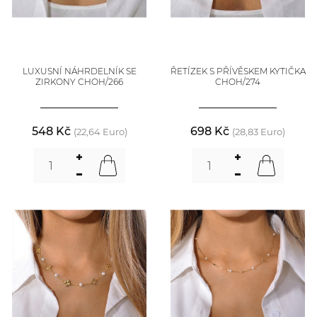
LUXUSNÍ NÁHRDELNÍK SE
ŘETÍZEK S PŘÍVĚSKEM KYTIČKA
ZIRKONY CHOH/266
CHOH/274
548 Kč
698 Kč
(22,64 Euro)
(28,83 Euro)