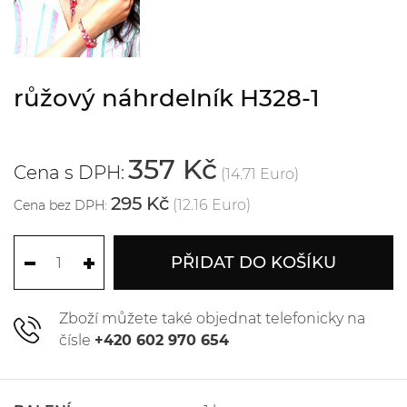
růžový náhrdelník H328-1
357 Kč
Cena s DPH:
(14.71 Euro)
295 Kč
(12.16 Euro)
Cena bez DPH:
PŘIDAT DO KOŠÍKU
Zboží můžete také objednat telefonicky na
čísle
+420 602 970 654