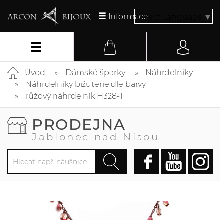
Informace
Select Language
▼
Úvod
Dámské šperky
Náhrdelníky
Náhrdelníky bižuterie dle barvy
růžový náhrdelník H328-1
PRODEJNA
Jablonec nad Nisou