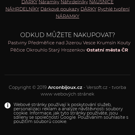
DÁRKY
Náramky
Náhrdelníky
NÁUŠNICE
NÁHRDELNÍKY
Dárkové poukazy
DÁRKY
Rychlé tvoření
NÁRAMKY
ODKUD MŮŽETE NAKUPOVAT?
Pastviny
Předměřice nad Jizerou
Vesce
Krumsín
Kouty
Pěčice
Okrouhlo
Starý Hrozenkov
Ostatní města ČR
Copyright © 2019
Arconbijoux.cz
- Versoft.cz - tvorba
www webových stránek
Webové stránky používají k poskytování služeb,
personalizaci reklam a analýze návštěvnosti soubory
cookie. Informace, jak tyto stránky používáte, jsou
sdíleny se společností Google. Používáním souhlasíte s
použitím souborů cookie.