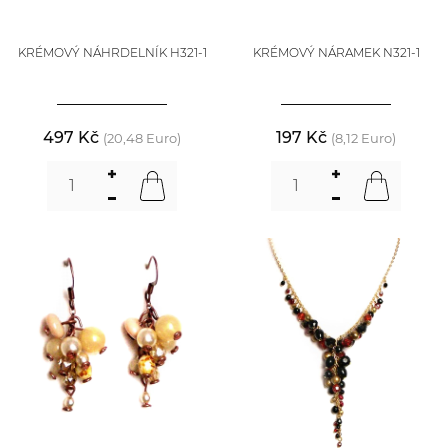
KRÉMOVÝ NÁHRDELNÍK H321-1
KRÉMOVÝ NÁRAMEK N321-1
497 Kč
197 Kč
(20,48 Euro)
(8,12 Euro)