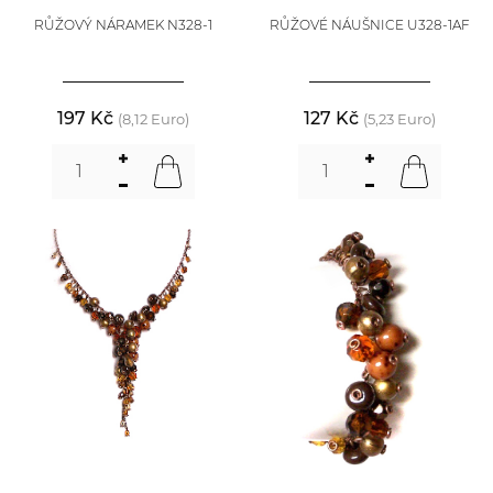
RŮŽOVÝ NÁRAMEK N328-1
RŮŽOVÉ NÁUŠNICE U328-1AF
197 Kč
127 Kč
(8,12 Euro)
(5,23 Euro)