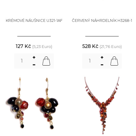
KRÉMOVÉ NÁUŠNICE U321-1AF
ČERVENÝ NÁHRDELNÍK H3268-1
127 Kč
528 Kč
(5,23 Euro)
(21,76 Euro)