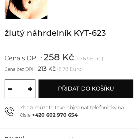
žlutý náhrdelník KYT-623
258 Kč
Cena s DPH:
(10.63 Euro)
213 Kč
(8.78 Euro)
Cena bez DPH:
PŘIDAT DO KOŠÍKU
Zboží můžete také objednat telefonicky na
čísle
+420 602 970 654